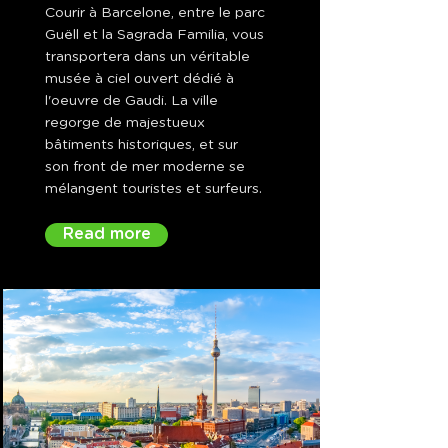
Courir à Barcelone, entre le parc
Guëll et la Sagrada Familia, vous
transportera dans un véritable
musée à ciel ouvert dédié à
l'oeuvre de Gaudi. La ville
regorge de majestueux
bâtiments historiques, et sur
son front de mer moderne se
mélangent touristes et surfeurs.
Read more