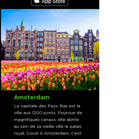
Amsterdam
La capitale des Pays-Bas est la
ville aux 1200 ponts. Pourvue de
magnifiques canaux, elle abrite
au sein de sa vieille ville le palais
royal. Courir à Amsterdam, c'est