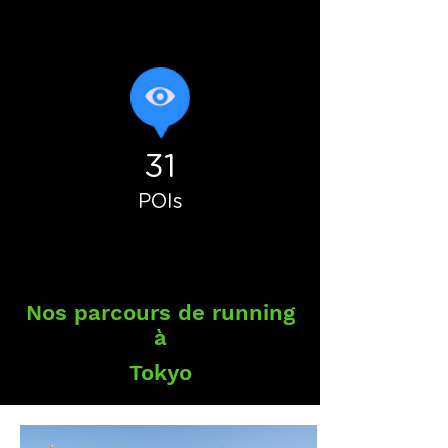
31
POIs
Nos parcours de running
à
Tokyo