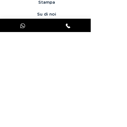
Stampa
Su di noi
Condizioni d'uso
Dati personali
Contattaci
offerta JOOKS Premium
Contact:
41 quai Fulchiron - 6905 Lyon - France
Tel:
+33 970 440 893
-
Email