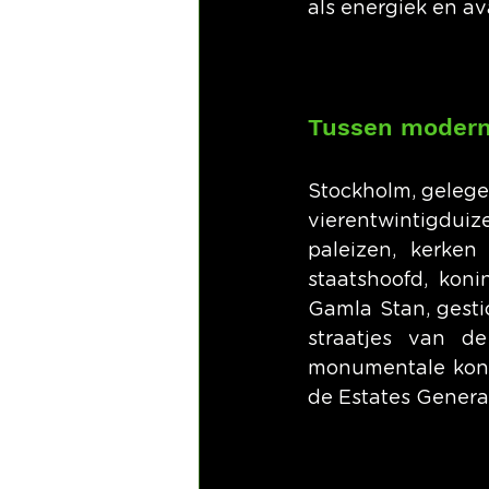
als energiek en av
Tussen modernit
Stockholm, gelegen
vierentwintigduiz
paleizen, kerken
staatshoofd, koni
Gamla Stan, gesti
straatjes van d
monumentale konin
de Estates General