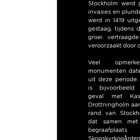
Stockholm werd g
invasies en plunde
werd in 1419 uit
gestaag, tijdens 
groei vertraagd
veroorzaakt door 
Veel opmerkeli
monumenten date
uit deze periode. 
is bijvoorbeeld 
geval met Kast
Drottningholm aan
rand van Stockho
dat samen met 
begraafplaats 
Skogskyrkogården