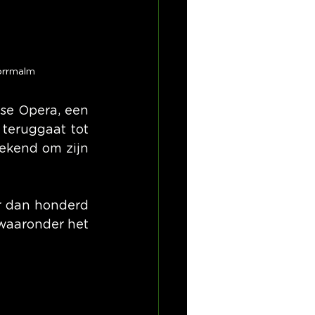
orrmalm
se Opera, een 
eruggaat tot 
ekend om zijn 
r dan honderd 
waaronder het 