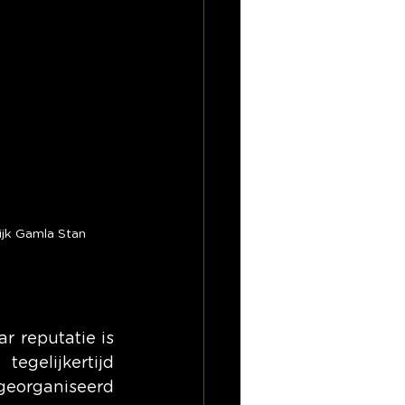
ijk Gamla Stan
r reputatie is 
gelijkertijd 
georganiseerd 