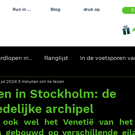
Run in ...
Blog
druk op
C
A
rdlopen in...
Ranglijst
In de voetsporen van
 jul 2024
3 minuten om te lezen
en in Stockholm: de
delijke archipel
 ook wel het Venetië van het
 gebouwd op verschillende eila