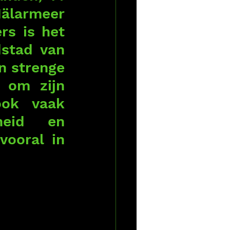
älarmeer 
s is het 
stad van 
 strenge 
 om zijn 
ok vaak 
eid en 
ooral in 