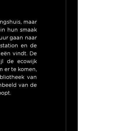
ngshuis, maar 
 in hun smaak 
uur gaan naar 
tation en de 
eën vindt. De 
l de ecowijk 
 er te komen, 
liotheek van 
nbeeld van de 
oopt.