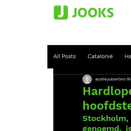
All Posts
Catalonië
Ha
audreyubertino
16
Hardlop
hoofdste
Stockholm,
genoemd, is