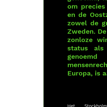
om precies 
en de Oostz
zowel de g
Zweden. De 
zonloze wi
status al
genoemd 
mensenrecht
Europa, is a
Het Stockholm-