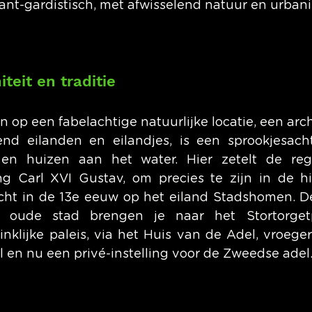
ant-gardistisch, met afwisselend natuur en urban
eit en traditie
 op een fabelachtige natuurlijke locatie, een arch
end eilanden en eilandjes, is een sprookjesach
 en huizen aan het water. Hier zetelt de reg
ng Carl XVI Gustav, om precies te zijn in de his
cht in de 13e eeuw op het eiland Stadshomen. D
e oude stad brengen je naar het Stortorgetp
klijke paleis, via het Huis van de Adel, vroeger
 en nu een privé-instelling voor de Zweedse adel