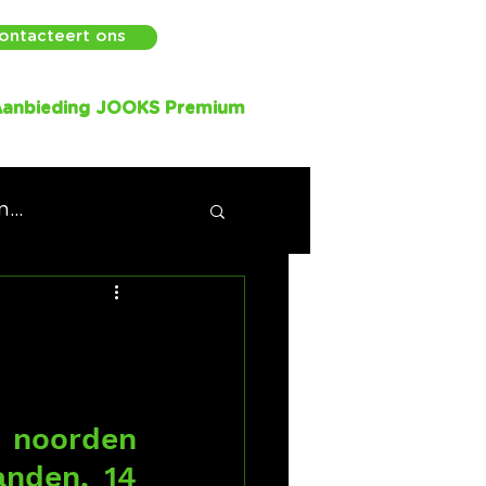
ontacteert ons
anbieding JOOKS Premium
...
 noorden 
nden, 14 