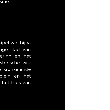
isme.
ipel van bijna 
tige stad van 
ering en het 
torische wijk 
e kronkelende 
lein en het 
 het Huis van 
.