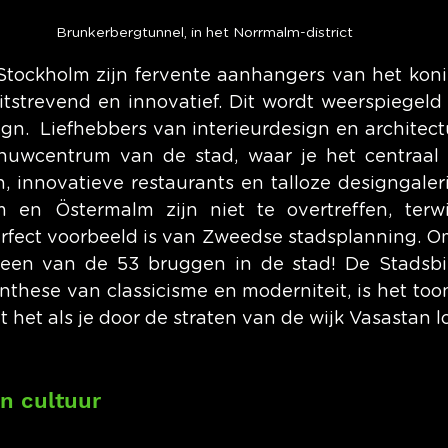
Brunkerbergtunnel, in het Norrmalm-district
tockholm zijn fervente aanhangers van het koni
itstrevend en innovatief. Dit wordt weerspiegeld
gn.  Liefhebbers van interieurdesign en architect
nuwcentrum van de stad, waar je het centraal s
, innovatieve restaurants en talloze designgaleri
 en Östermalm zijn niet te overtreffen, terwij
ect voorbeeld is van Zweedse stadsplanning. Om
en van de 53 bruggen in de stad! De Stadsbib
nthese van classicisme en moderniteit, is het too
t het als je door de straten van de wijk Vasastan l
n cultuur