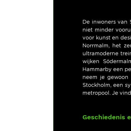
De inwoners van S
niet minder vooru
voor kunst en desi
Norrmalm, het ze
ultramoderne trein
wijken Södermalm
Hammarby een perf
neem je gewoon e
Stockholm, een sy
metropool. Je vind
Geschiedenis e