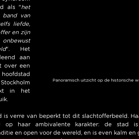
d als "
het 
 band van 
lfs liefde, 
fer en zijn 
onbewust 
ld
". Het 
leend aan 
 over een 
 hoofdstad 
Panoramisch uitzicht op de historische w
Stockholm 
t in het 
ik.
is verre van beperkt tot dit slachtofferbeeld. Haa
 op haar ambivalente karakter: de stad is te
ditie en open voor de wereld, en is even kalm en 