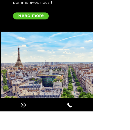
pomme avec nous !
Read more
Paris
Classée en 2017 la « la ville la
plus élégante au monde », la