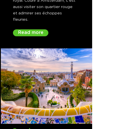
royal. Courir à Amsterdam, c'est
aussi visiter son quartier rouge
et admirer ses échoppes
fleuries.
Read more