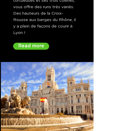
tortueuses et ses trois collines,
vous offre des runs très variés.
Des hauteurs de la Croix-
Rousse aux berges du Rhône, il
y a plein de façons de courir à
Lyon !
Read more