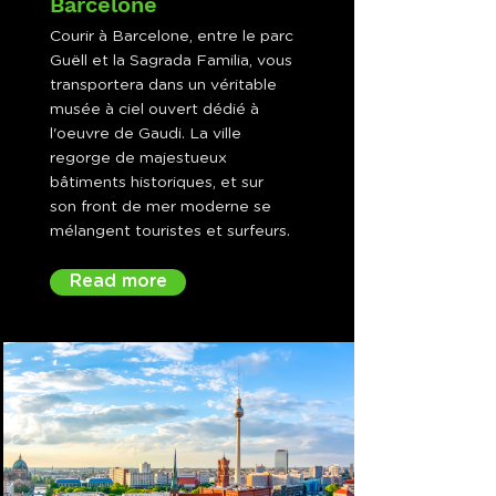
Barcelone
Courir à Barcelone, entre le parc
Guëll et la Sagrada Familia, vous
transportera dans un véritable
musée à ciel ouvert dédié à
l'oeuvre de Gaudi. La ville
regorge de majestueux
bâtiments historiques, et sur
son front de mer moderne se
mélangent touristes et surfeurs.
Read more