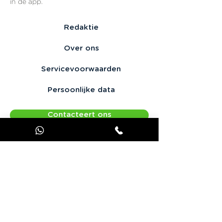
in de app.
Redaktie
Over ons
Servicevoorwaarden
Persoonlijke data
Contacteert ons
Aanbieding JOOKS Premium
Contact:
1 avenue de Champfleuri - 69410 Champagne au Mont d'Or -
Frankrijk