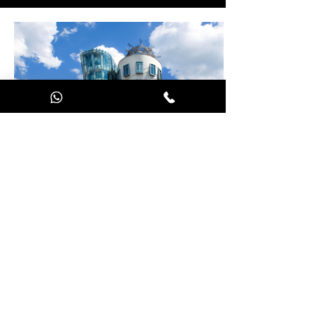
Nové Město #2
Au programme de ce parcours : la
cathédrale Saints-Cyrille-et-Méthode,
la maison dansante, le Théâtre
national, une statue atypique de
l'écrivain Franz Kafka... et bien plus