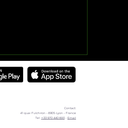
Contact:
41 quai Fulchiron - 6905 Lyon - France
Tel:
+33 970 440 893
-
Email