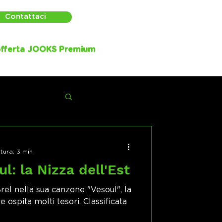
Contattaci
fferta JOOKS Premium
tura: 3 min
l: la Nizza dell'Est
el nella sua canzone "Vesoul", la
 ospita molti tesori. Classificata