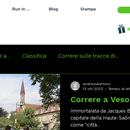
Run in ...
Blog
Stampa
o
 a...
Classifica
Correre sulle tracce di...
audreyubertino
13 ott 2023
Tempo di let
Correre a Vesou
Immortalata da Jacques Br
capitale della Haute-Saône
come "città...