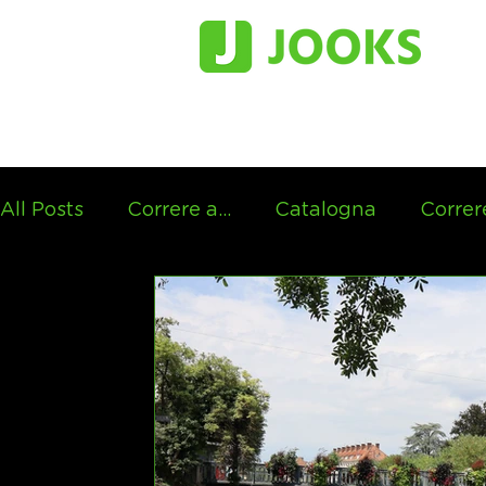
All Posts
Correre a...
Catalogna
Correre