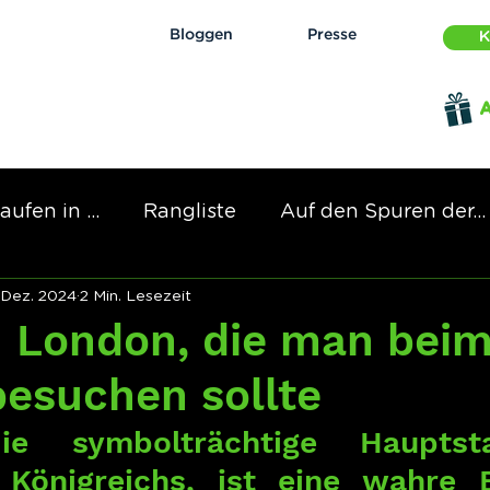
Bloggen
Presse
K
aufen in ...
Rangliste
Auf den Spuren der...
 Dez. 2024
2 Min. Lesezeit
n London, die man bei
besuchen sollte
ie symbolträchtige Hauptst
 Königreichs, ist eine wahre E