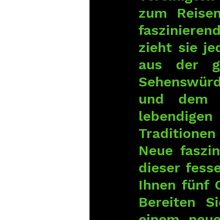
zum Reisen
faszinieren
zieht sie j
aus der g
Sehenswürd
und dem B
lebendigen
Traditionen
Neue faszin
dieser fess
Ihnen fünf 
Bereiten S
einem neue