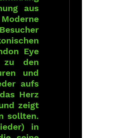
hung aus 
 Moderne 
Besucher 
nischen 
ndon Eye 
zu den 
uren und 
der aufs 
das Herz 
nd zeigt 
 sollten. 
eder) in 
ie seine 