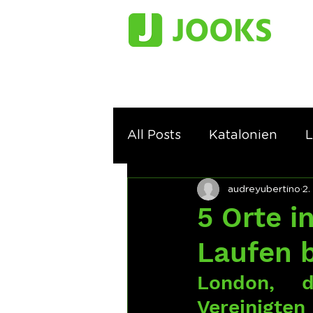
All Posts
Katalonien
L
audreyubertino
2.
5 Orte i
Laufen 
London, d
Vereinigten