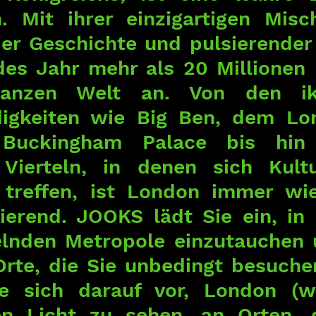
. Mit ihrer einzigartigen Misc
der Geschichte und pulsierender
edes Jahr mehr als 20 Millionen 
anzen Welt an. Von den iko
igkeiten wie Big Ben, dem Lo
uckingham Palace bis hin 
 Vierteln, in denen sich Kult
 treffen, ist London immer wie
ierend. JOOKS lädt Sie ein, in 
elnden Metropole einzutauchen u
Orte, die Sie unbedingt besuchen
ie sich darauf vor, London (wi
n Licht zu sehen, an Orten, d