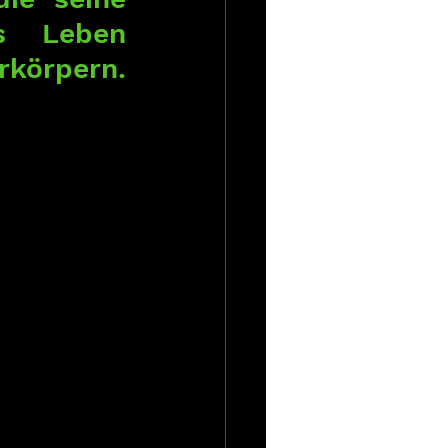
s Leben 
körpern. 