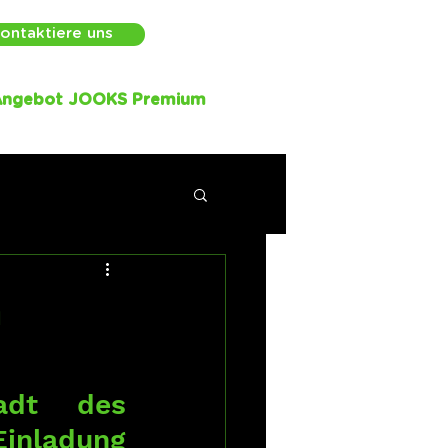
ontaktiere uns
Angebot JOOKS Premium
m
adt des 
inladung 