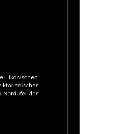
r ikonischen 
torianischer 
 Nordufer der 