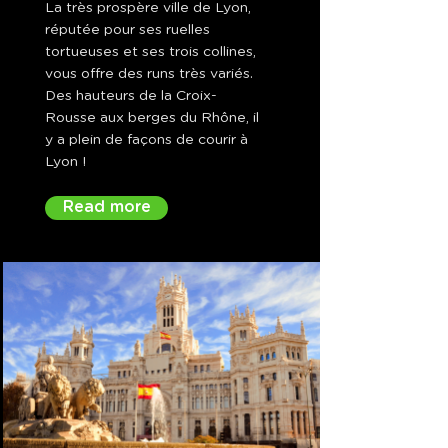
La très prospère ville de Lyon,
réputée pour ses ruelles
tortueuses et ses trois collines,
vous offre des runs très variés.
Des hauteurs de la Croix-
Rousse aux berges du Rhône, il
y a plein de façons de courir à
Lyon !
Read more