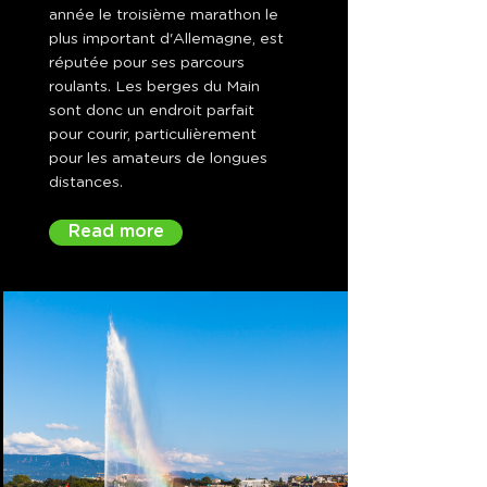
année le troisième marathon le
plus important d'Allemagne, est
réputée pour ses parcours
roulants. Les berges du Main
sont donc un endroit parfait
pour courir, particulièrement
pour les amateurs de longues
distances.
Read more