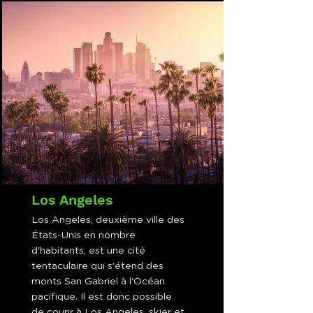
Los Angeles
Los Angeles, deuxième ville des
États-Unis en nombre
d'habitants, est une cité
tentaculaire qui s'étend des
monts San Gabriel à l'Océan
pacifique. Il est donc possible
de courir à Los Angeles, skier et