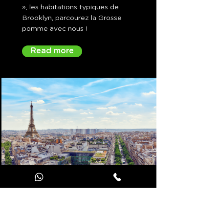
», les habitations typiques de
Brooklyn, parcourez la Grosse
pomme avec nous !
Read more
Paris