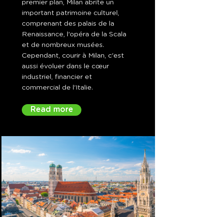
premier plan, Milan abrite un
important patrimoine culturel,
comprenant des palais de la
Renaissance, l'opéra de la Scala
et de nombreux musées.
Cependant, courir à Milan, c'est
aussi évoluer dans le cœur
industriel, financier et
commercial de l'Italie.
Read more