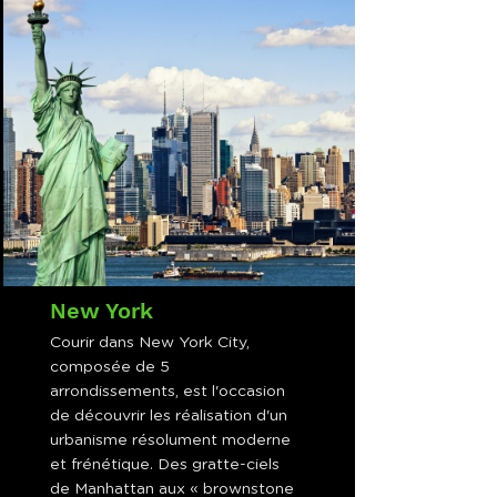
New York
Courir dans New York City,
composée de 5
arrondissements, est l'occasion
de découvrir les réalisation d'un
urbanisme résolument moderne
et frénétique. Des gratte-ciels
de Manhattan aux « brownstone