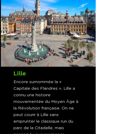
Lille
Encore surnommée la «
Capitale des Flandres », Lille a
connu une histoire
mouvementée du Moyen Âge à
la Révolution française. On ne
peut courir à Lille sans
emprunter le classique run du
parc de la Citadelle, mais