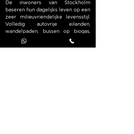
De inwoners van Stockholm 
baseren hun dagelijks leven op een 
zeer milieuvriendelijke levensstijl. 
Volledig autovrije eilanden, 
wandelpaden, bussen op biogas, 
buitenactiviteiten, fietspaden en 
parken zover het oog reikt: de stad 
lijkt speciaal voor dit doel te zijn 
ontworpen.
Vergeet tijdens uw hardloopsessie 
niet een bezoek te brengen aan 
het eiland Djurgarden (en zijn 
musea), een groene oase die 
vroeger het jachtterrein was van 
de Zweedse koningen. Het eiland 
Södermalm telt maar liefst 60 
parken, een record! Als u naar het 
koninklijk paleis loopt, kunt u zelfs 