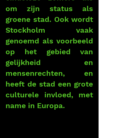
om zijn status als 
groene stad. Ook wordt 
Stockholm vaak 
genoemd als voorbeeld 
op het gebied van 
gelijkheid en 
mensenrechten, en 
heeft de stad een grote 
culturele invloed, met 
name in Europa.