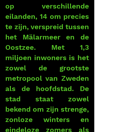
op verschillende 
eilanden, 14 om precies 
te zijn, verspreid tussen 
het Mälarmeer en de 
Oostzee. Met 1,3 
miljoen inwoners is het 
zowel de grootste 
metropool van Zweden 
als de hoofdstad. De 
stad staat zowel 
bekend om zijn strenge, 
zonloze winters en 
eindeloze zomers als 