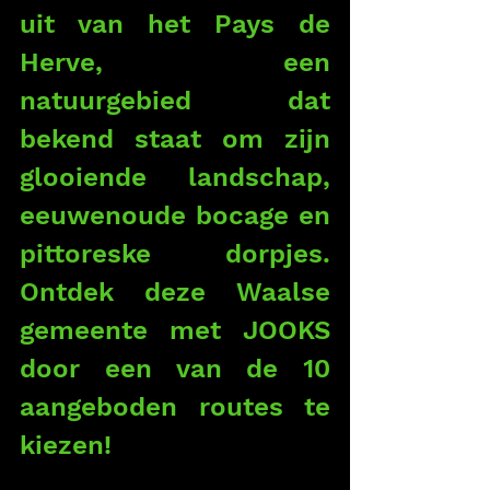
uit van het Pays de 
Herve, een 
natuurgebied dat 
bekend staat om zijn 
glooiende landschap, 
eeuwenoude bocage en 
pittoreske dorpjes. 
Ontdek deze Waalse 
gemeente met JOOKS 
door een van de 10 
aangeboden routes te 
kiezen!