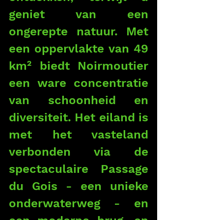
geniet van een 
ongerepte natuur. Met 
een oppervlakte van 49 
km² biedt Noirmoutier 
een ware concentratie 
van schoonheid en 
diversiteit. Het eiland is 
met het vasteland 
verbonden via de 
spectaculaire Passage 
du Gois - een unieke 
onderwaterweg - en 