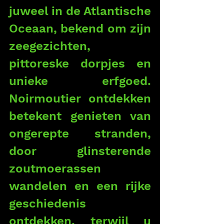
juweel in de Atlantische 
Oceaan, bekend om zijn 
zeegezichten, 
pittoreske dorpjes en 
unieke erfgoed. 
Noirmoutier ontdekken 
betekent genieten van 
ongerepte stranden, 
door glinsterende 
zoutmoerassen 
wandelen en een rijke 
geschiedenis 
ontdekken, terwijl u 