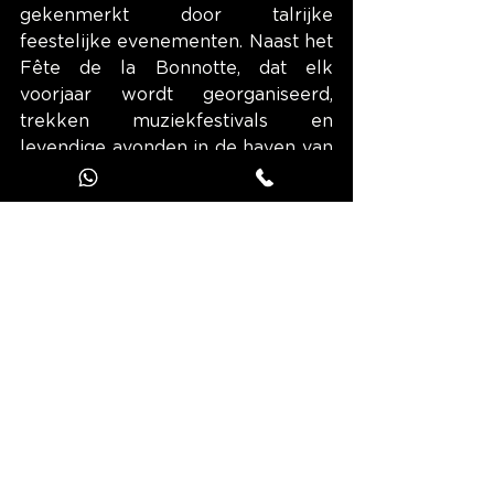
gekenmerkt door talrijke 
feestelijke evenementen. Naast het 
Fête de la Bonnotte, dat elk 
voorjaar wordt georganiseerd, 
trekken muziekfestivals en 
levendige avonden in de haven van 
Noirmoutier-en-l'île in de zomer 
zowel inwoners als bezoekers aan. 
De traditionele zeilwedstrijden, die 
de wateren rond het eiland 
verlevendigen, zijn ook een 
spektakel dat u niet mag missen.