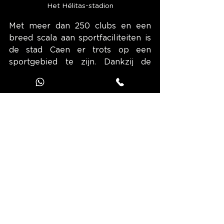
Het Hélitas-stadion
Met meer dan 250 clubs en een 
breed scala aan sportfaciliteiten is 
de stad Caen er trots op een 
sportgebied te zijn. Dankzij de 
aanwezigheid van verschillende 
topclubs, waaronder het Stade 
Malherbe de Caen, en de 
organisatie van internationale 
sportevenementen geniet de stad 
Normandië een nationale en zelfs 
internationale reputatie.
Dit is ongetwijfeld de reden 
waarom Caen is uitgeroepen tot 
“Land van de Spelen 2024” voor de 
Olympische Spelen in Parijs. Zeven 
locaties zijn geselecteerd om 