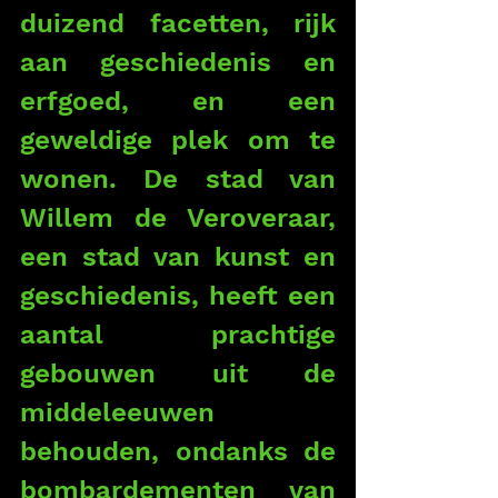
duizend facetten, rijk 
aan geschiedenis en 
erfgoed, en een 
geweldige plek om te 
wonen. De stad van 
Willem de Veroveraar, 
een stad van kunst en 
geschiedenis, heeft een 
aantal prachtige 
gebouwen uit de 
middeleeuwen 
behouden, ondanks de 
bombardementen van 