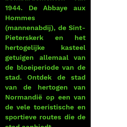
1944. De Abbaye aux 
Hommes 
(mannenabdij), de Sint-
Pieterskerk en het 
hertogelijke kasteel 
getuigen allemaal van 
de bloeiperiode van de 
stad. Ontdek de stad 
van de hertogen van 
Normandië op een van 
de vele toeristische en 
sportieve routes die de 