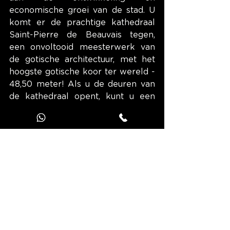
economische groei van de stad. U 
komt er de prachtige kathedraal 
Saint-Pierre de Beauvais tegen, 
een onvoltooid meesterwerk van 
de gotische architectuur, met het 
hoogste gotische koor ter wereld - 
48,50 meter! Als u de deuren van 
de kathedraal opent, kunt u een 
meesterwerk uit de 19e eeuw van 
Auguste-Lucien Vérité 
bewonderen: de prachtige 
astronomische klok.
Onderweg, niet ver van de oude 
binnenstad, staat een middeleeuws 
ziekenhuis dat vrijwel zijn gelijke 
niet kent onder zijn Franse 
tegenhangers. U komt dan langs de 