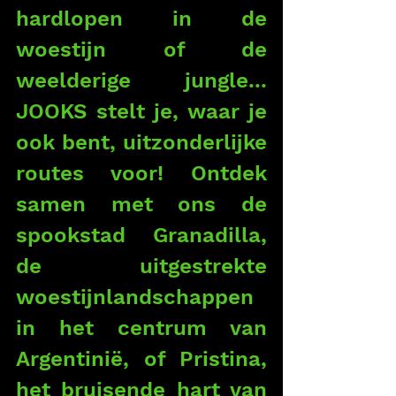
hardlopen in de 
woestijn of de 
weelderige jungle... 
JOOKS stelt je, waar je 
ook bent, uitzonderlijke 
routes voor! Ontdek 
samen met ons de 
spookstad Granadilla, 
de uitgestrekte 
woestijnlandschappen 
in het centrum van 
Argentinië, of Pristina, 
het bruisende hart van 