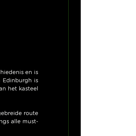
hiedenis en is 
 Edinburgh is 
n het kasteel 
gebreide route 
ngs alle must-