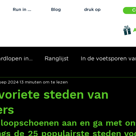
Run in ...
Blog
druk op
C
A
rdlopen in...
Ranglijst
In de voetsporen van
 sep 2024
13 minuten om te lezen
voriete steden van
ers
dloopschoenen aan en ga met on
ngs de 25 populairste steden vo