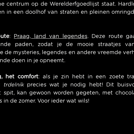
che centrum op de Werelderfgoedlijst staat. Hardl
n in een doolhof van straten en pleinen omringd
oute
: 
Praag, land van legendes
. Deze route gaa
nde paden, zodat je de mooie straatjes van
je de mysteries, legendes en andere vreemde verha
nde doen in je opneemt.
, het comfort
: als je zin hebt in een zoete tra
s 
trdelník
 precies wat je nodig hebt! Dit buisvo
 spit, kan gewoon worden gegeten, met chocolad
s in de zomer. Voor ieder wat wils!