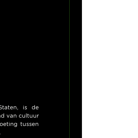
aten, is de 
d van cultuur 
eting tussen 
.