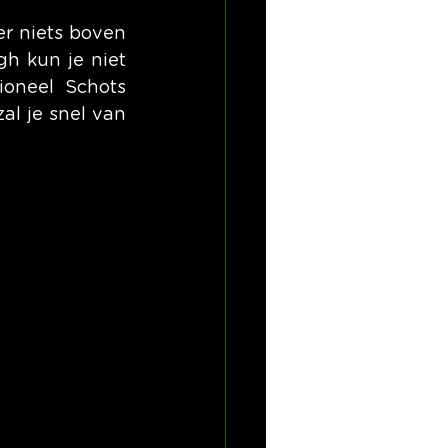
er niets boven 
h kun je niet 
oneel Schots 
al je snel van 