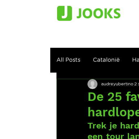
All Posts
Catalonië
Ha
audreyubertino
2
De 25 fa
hardlop
Trek je har
een tour la