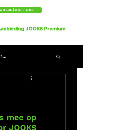
ontacteert ons
anbieding JOOKS Premium
...
s mee op 
or JOOKS 