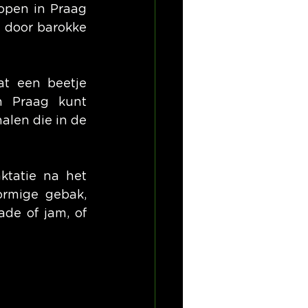
open in Praag 
 door barokke 
t een beetje 
 Praag kunt 
len die in de 
ktatie na het 
rmige gebak, 
e of jam, of 