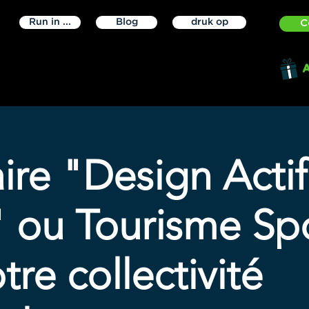
Run in ...
Blog
druk op
C
A
re "Design Actif
" ou Tourisme Spo
tre collectivité