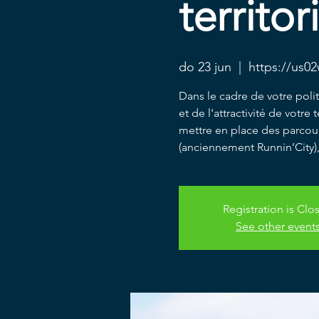
territor
do 23 jun
  |  
https://us0
Dans le cadre de votre pol
et de l'attractivité de votr
mettre en place des parcou
(anciennement Runnin’City),
Registration is Clo
See other event