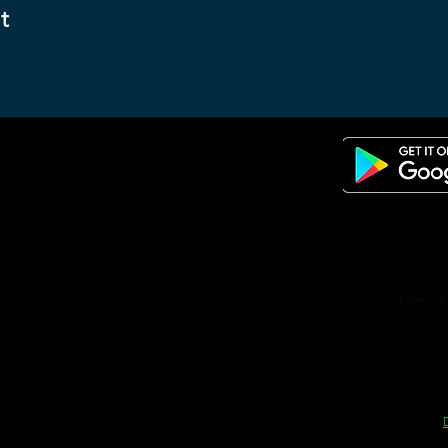
t
1 avenue