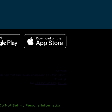
Contact:
 de Champfleuri - 69410 Champagne au Mont d'Or -
Frankrijk
Tel:
+33 970 440 893
-
E-mail
Do Not Sell My Personal Information