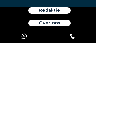
Redaktie
Over ons
Servicevoorwaarden
Persoonlijke data
Contacteert ons
Aanbieding JOOKS Premium
Contact:
1 avenue de Champfleuri - 69410 Champagne au Mont d'Or -
Frankrijk
Tel:
+33 970 440 893
-
E-mail