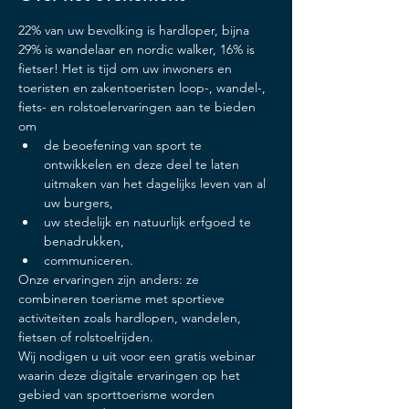
22% van uw bevolking is hardloper, bijna 
29% is wandelaar en nordic walker, 16% is 
fietser! Het is tijd om uw inwoners en 
toeristen en zakentoeristen loop-, wandel-, 
fiets- en rolstoelervaringen aan te bieden 
om
de beoefening van sport te 
ontwikkelen en deze deel te laten 
uitmaken van het dagelijks leven van al 
uw burgers, 
uw stedelijk en natuurlijk erfgoed te 
benadrukken, 
communiceren.  
Onze ervaringen zijn anders: ze 
combineren toerisme met sportieve 
activiteiten zoals hardlopen, wandelen, 
fietsen of rolstoelrijden.   
Wij nodigen u uit voor een gratis webinar 
waarin deze digitale ervaringen op het 
gebied van sporttoerisme worden 