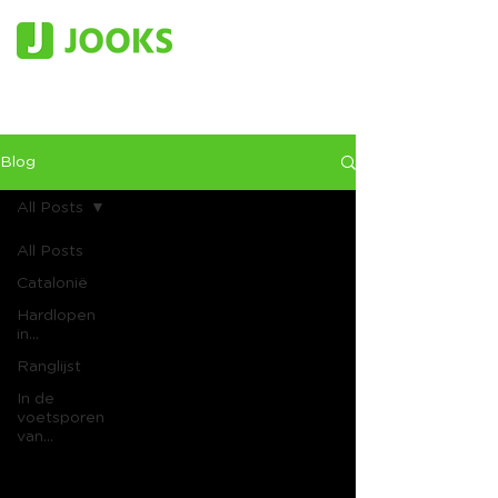
Blog
All Posts
All Posts
Catalonië
Hardlopen
in...
Ranglijst
In de
voetsporen
van...