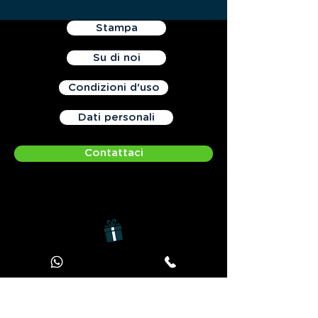
Stampa
Su di noi
Condizioni d'uso
Dati personali
Contattaci
offerta JOOKS Premium
Contact:
41 quai Fulchiron - 6905 Lyon - France
Tel:
+33 970 440 893
-
Email