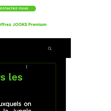
ontactez-nous
ffrez JOOKS Premium
s les
uxquels on 