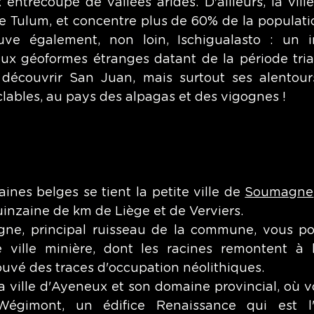
entrecoupé de vallées arides. D'ailleurs, la ville
de Tulum, et concentre plus de 60% de la populatio
uve également, non loin, Ischigualasto : un im
ux géoformes étranges datant de la période tri
découvrir San Juan, mais surtout ses alentours
lables, au pays des alpagas et des vigognes !
ines belges se tient la petite ville de 
Soumagne
inzaine de km de Liège et de Verviers.
ne, principal ruisseau de la commune, vous pou
te ville minière, dont les racines remontent à la
ouvé des traces d'occupation néolithiques. 
a ville d'Ayeneux et son domaine provincial, où v
égimont, un édifice Renaissance qui est l'