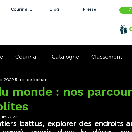
Courir à ...
Blog
Presse
C
O
de
Courir à...
Catalogne
Classement
c. 2022
5 min de lecture
u monde : nos parcour
olites
 juin 2023
ntiers battus, explorer des endroits a