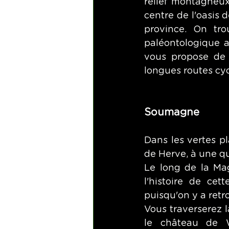
relief montagneux 
centre de l'oasis 
province. On tro
paléontologique a
vous propose de 
longues routes cyc
Soumagne
Dans les vertes pla
de Herve, à une qu
Le long de la Mag
l'histoire de cet
puisqu'on y a retr
Vous traverserez l
le château de W