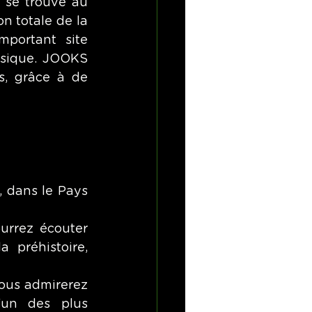
 se trouve au 
n totale de la 
portant site 
asique. JOOKS 
, grâce à de 
,
 dans le Pays 
rrez écouter 
 préhistoire, 
ous admirerez 
un des plus 