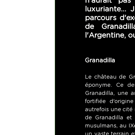
n'aurait pas
luxuriante..
parcours d'ex
de Granadil
l'Argentine, o
Granadilla
Le château de Gra
éponyme. Ce der
Granadilla, une a
fortifiée d'origi
autrefois une cité
de Granadilla et c
musulmans, au IXe 
un vaste terrain e