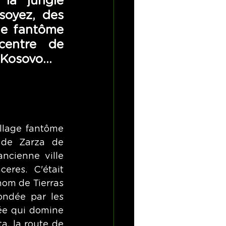
la jungle 
oyez, des 
le fantôme 
centre de 
 Kosovo...
llage fantôme 
 de Zarza de 
ncienne ville 
eres. C'était 
nom de Tierras 
ondée par les 
ée qui domine 
a, la route de 