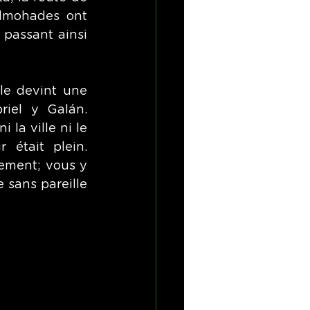
Almohades ont 
 passant ainsi 
le devint une 
iel y Galán. 
la ville ni le 
était plein. 
ement; vous y 
sans pareille 