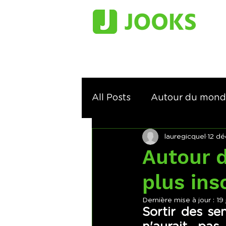
All Posts
Autour du mon
lauregicquel
12 dé
Courir sur les traces de...
Autour d
plus ins
Dernière mise à jour :
19
Sortir des se