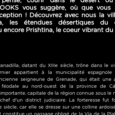
 pensé, courir dans le désert ou 
. JOOKS vous suggère, où que vous s
ception ! Découvrez avec nous la vil
la, les étendues désertiques du 
u encore Prishtina, le coeur vibrant du
nadilla, datant du XIIIe siècle, trône dans le vi
nier appartient à la municipalité espagnole
ncienne seigneurie de Grenade, qui était une a
ne féodale au nord-ouest de la province de Các
 importante, capitale de la région connue sous le 
hef d'un district judiciaire. La forteresse fut f
siècle, car elle se dresse sur une colline ardois
t constitue un passage obligé de la Vía de la Plat