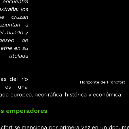
 encuentra 
xtraña; los 
e cruzan 
apuntan a 
el mundo y 
deseo de 
oethe en su 
titulada 
as del río 
Horizonte de Fráncfort
t es una 
ada europea, geográfica, histórica y económica.
os emperadores
cfort se menciona por primera vez en un documen