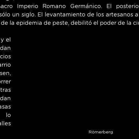
Sacro Imperio Romano Germánico. El posterio
ólo un siglo. El levantamiento de los artesanos a 
 de la epidemia de peste, debilitó el poder de la c
 el 
dan 
ios 
rrio 
en, 
rer 
ras 
dan 
as 
 lo 
les 
Römerberg