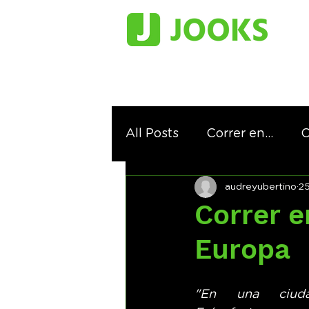
All Posts
Correr en...
C
audreyubertino
2
Correr siguiendo los pasos
Correr e
Europa
"En una ciud