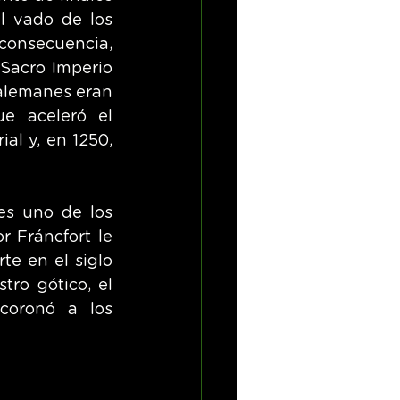
l vado de los 
consecuencia, 
Sacro Imperio 
alemanes eran 
e aceleró el 
al y, en 1250, 
s uno de los 
 Fráncfort le 
te en el siglo 
ro gótico, el 
oronó a los 