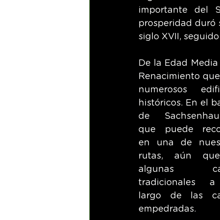
importante del 
prosperidad duró s
siglo XVII, seguido
De la Edad Media y
Renacimiento que
numerosos edific
históricos. En el ba
de Sachsenhaus
que puede recor
en una de nuest
rutas, aún que
algunas cas
tradicionales a
largo de las cal
empedradas.