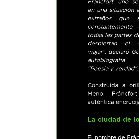
Fráncfort, uno se
en una situación e
extraños que s
constantemente 
todas las partes d
despiertan el 
viajar", declaró G
autobiografía 
"Poesía y verdad".
Construida a orill
Meno, Fráncfor
auténtica encrucij
La ciudad de l
El nombre de Frán