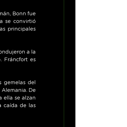
mán, Bonn fue 
 se convirtió 
s principales 
ondujeron a la 
 Fráncfort es 
s gemelas del 
 Alemania. De 
ella se alzan 
 caída de las 