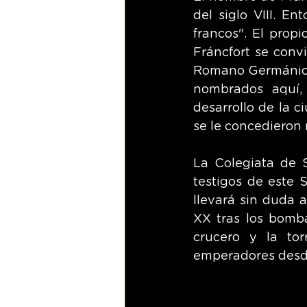
del siglo VIII. E
francos". El prop
Fráncfort se conv
Romano Germánico.
nombrados aquí,
desarrollo de la c
se le concedieron 
La Colegiata de 
testigos de este S
llevará sin duda a
XX tras los bomba
crucero y la to
emperadores desde