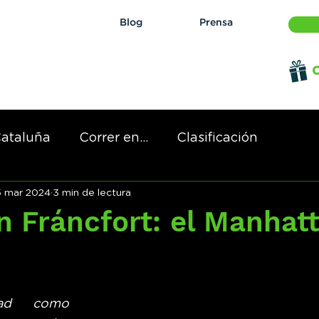
Blog
Prensa
O
ataluña
Correr en...
Clasificación
5 mar 2024
3 min de lectura
 de...
n Fráncfort: el Manhat
ad como 