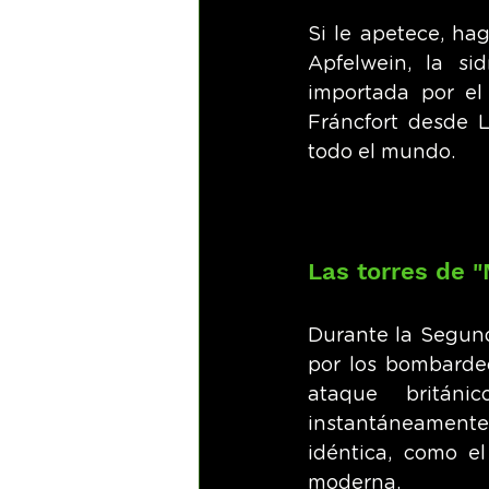
Si le apetece, ha
Apfelwein, la si
importada por e
Fráncfort desde L
todo el mundo.
Las torres de 
Durante la Segund
por los bombardeo
ataque británi
instantáneamente 
idéntica, como e
moderna.