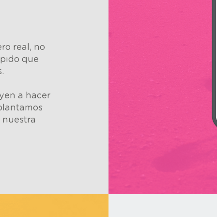
ro real, no
ápido que
.
yen a hacer
 plantamos
r nuestra