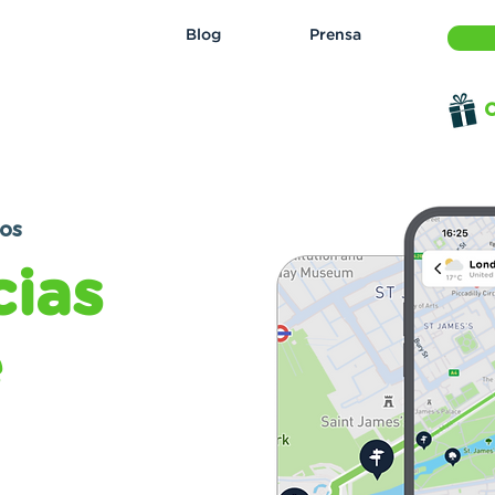
Blog
Prensa
O
dos
cias
e