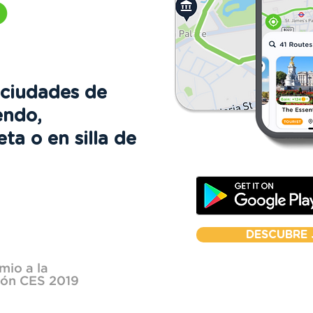
o
 ciudades de
endo,
ta o en silla de
DESCUBRE 
mio a la
ión CES 2019