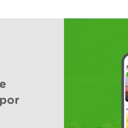
e
 por