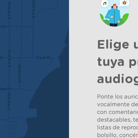
Elige 
tuya p
audio
Ponte los auri
vocalmente de 
con comentario
destacables, t
listas de repro
bolsillo, concé