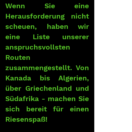
Wenn Sie eine 
Herausforderung nicht 
scheuen, haben wir 
eine Liste unserer 
anspruchsvollsten 
Routen 
zusammengestellt. Von 
Kanada bis Algerien, 
über Griechenland und 
Südafrika - machen Sie 
sich bereit für einen 
Riesenspaß!