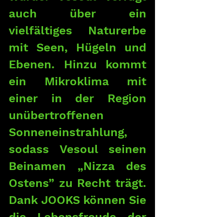
auch über ein 
vielfältiges Naturerbe 
mit Seen, Hügeln und 
Ebenen. Hinzu kommt 
ein Mikroklima mit 
einer in der Region 
unübertroffenen 
Sonneneinstrahlung, 
sodass Vesoul seinen 
Beinamen „Nizza des 
Ostens” zu Recht trägt. 
Dank JOOKS können Sie 