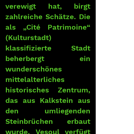
verewigt hat, birgt 
zahlreiche Schätze. Die 
als „Cité Patrimoine“ 
(Kulturstadt) 
klassifizierte Stadt 
beherbergt ein 
wunderschönes 
mittelalterliches 
historisches Zentrum, 
das aus Kalkstein aus 
den umliegenden 
Steinbrüchen erbaut 
wurde. Vesoul verfügt 