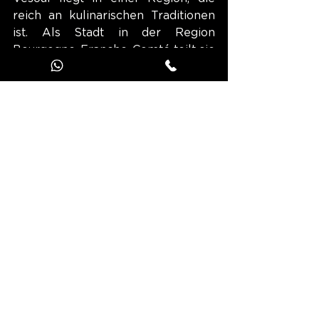
reich an kulinarischen Traditionen 
ist. Als Stadt in der Region 
Bourgogne-Franche-Comté teilt sie 
viele Gemeinsamkeiten mit der 
Gastronomie der Franche-Comté, 
die für ihre reichhaltigen Gerichte 
und regionalen Produkte bekannt 
ist. Wurstwaren nehmen mit 
Spezialitäten wie der Morteau-
Wurst oder den Schweinekeulen 
einen wichtigen Platz ein. Die 
lokalen Restaurants bieten oft 
traditionelle Gerichte wie das 
Fondue Comtoise an, das mit einer 
Auswahl an Käsesorten aus der 
Region serviert wird, darunter 
Comté, Époisses oder Cancoillotte.