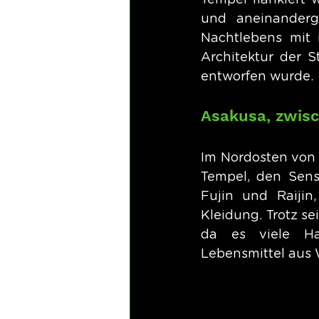
Tempel flankiert 
und aneinanderg
Nachtlebens mit 
Architektur der S
entworfen wurde.
Asakusa, zwis
Im Nordosten von T
Tempel, den Sens
Fujin und Raijin,
Kleidung. Trotz se
da es viele Han
Lebensmittel aus 