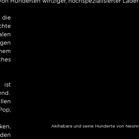
 von Hunderten winziger, hochspezialisierter Läde
die 
hte 
len 
gen 
hem 
hes 
st 
end.
len 
Pop, 
en, 
Akihabara und seine Hunderte von Neonr
den 