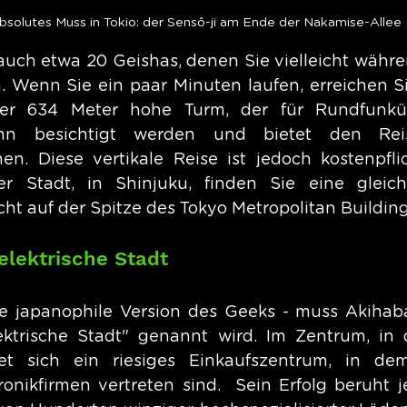
absolutes Muss in Tokio: der Sensô-ji am Ende der Nakamise-Allee
auch etwa 20 Geishas, denen Sie vielleicht währen
Wenn Sie ein paar Minuten laufen, erreichen Si
Der 634 Meter hohe Turm, der für Rundfunküb
ann besichtigt werden und bietet den Rei
men. Diese vertikale Reise ist jedoch kostenpflic
r Stadt, in Shinjuku, finden Sie eine gleich
cht auf der Spitze des Tokyo Metropolitan Building
elektrische Stadt
e japanophile Version des Geeks - muss Akihaba
ektrische Stadt" genannt wird. Im Zentrum, in 
et sich ein riesiges Einkaufszentrum, in de
ronikfirmen vertreten sind.  Sein Erfolg beruht j