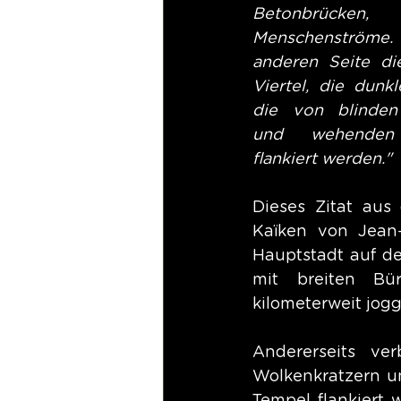
Betonbrücke
Menschenströme.
anderen Seite die
Viertel, die dunkl
die von blinden
und wehenden 
flankiert werden."
Dieses Zitat aus
Kaïken von Jean-
Hauptstadt auf de
mit breiten Bü
kilometerweit jog
Andererseits ve
Wolkenkratzern um