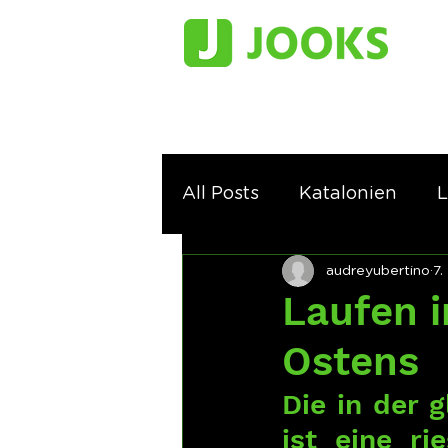
All Posts
Katalonien
L
audreyubertino
7.
Laufen i
Ostens
Die in der 
ist eine ri