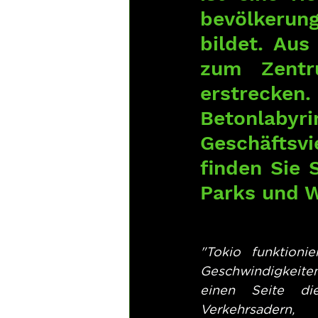
bevölkerun
bildet. Aus
zum Zentr
erstrecken
Betonlabyri
Geschäftsvi
finden Sie 
Parks und W
"Tokio funktionie
Geschwindigkeiten
einen Seite die
Verkehrsade