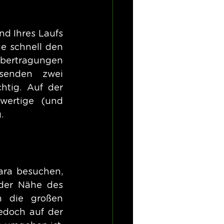
d Ihres Laufs 
e schnell den 
ertragungen 
senden zwei 
htig. Auf der 
wertige (und 
.
ra besuchen, 
der Nähe des 
m die großen 
edoch auf der 