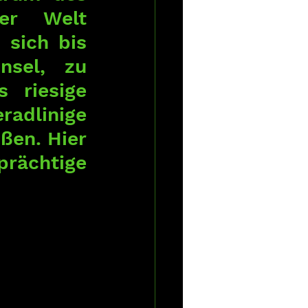
er Welt 
 sich bis 
sel, zu 
 riesige 
adlinige 
ßen. Hier 
rächtige 