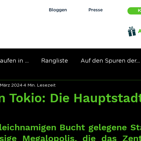
Bloggen
Presse
K
aufen in ...
Rangliste
Auf den Spuren der...
 März 2024
4 Min. Lesezeit
n Tokio: Die Hauptstad
gleichnamigen Bucht gelegene Sta
esige Megalopolis, die das Zen