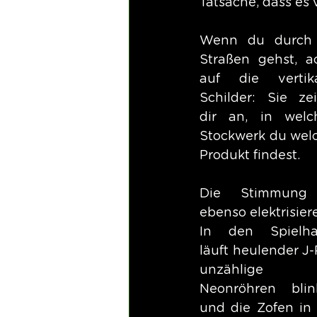
Tatsache, dass es
Wenn du durch 
Straßen gehst, ac
auf die vertika
Schilder: Sie zei
dir an, in welc
Stockwerk du welc
Produkt findest.
Die Stimmung i
ebenso elektrisier
In den Spielhal
läuft heulender J-
unzählige 
Neonröhren blink
und die Zofen in 