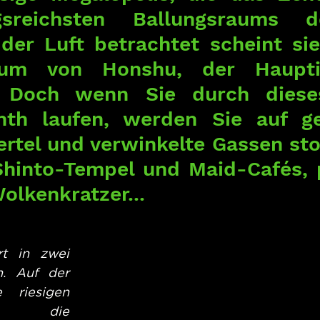
gsreichsten Ballungsraums d
 der Luft betrachtet scheint sie
um von Honshu, der Hauptin
. Doch wenn Sie durch dieses
nth laufen, werden Sie auf ger
ertel und verwinkelte Gassen sto
Shinto-Tempel und Maid-Cafés, p
olkenkratzer...
rt in zwei 
. Auf der 
 riesigen 
rn, die 