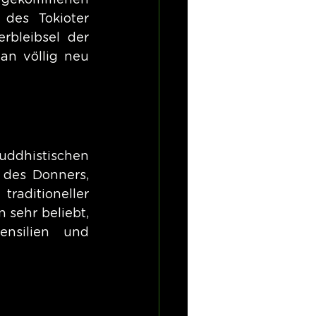
tergekommenen 
es Tokioter 
bleibsel der 
an völlig neu 
uddhistischen 
des Donners, 
raditioneller 
 sehr beliebt, 
nsilien und 