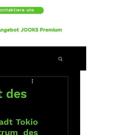
ontaktiere uns
Angebot JOOKS Premium
t des
dt Tokio 
trum des 