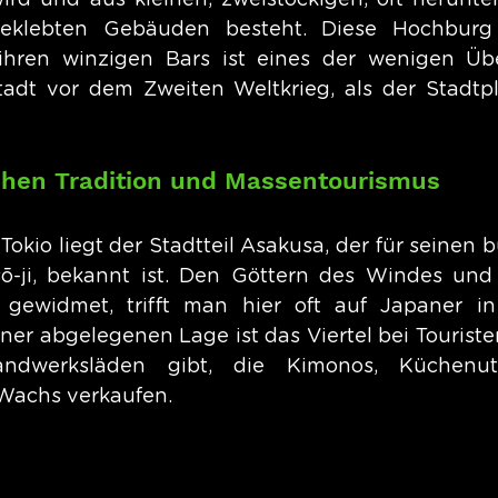
wird und aus kleinen, zweistöckigen, oft herun
eklebten Gebäuden besteht. Diese Hochburg d
ihren winzigen Bars ist eines der wenigen Über
tadt vor dem Zweiten Weltkrieg, als der Stadtpl
chen Tradition und Massentourismus
okio liegt der Stadtteil Asakusa, der für seinen b
ō-ji, bekannt ist. Den Göttern des Windes und 
 gewidmet, trifft man hier oft auf Japaner in t
iner abgelegenen Lage ist das Viertel bei Touristen
dwerksläden gibt, die Kimonos, Küchenute
Wachs verkaufen.