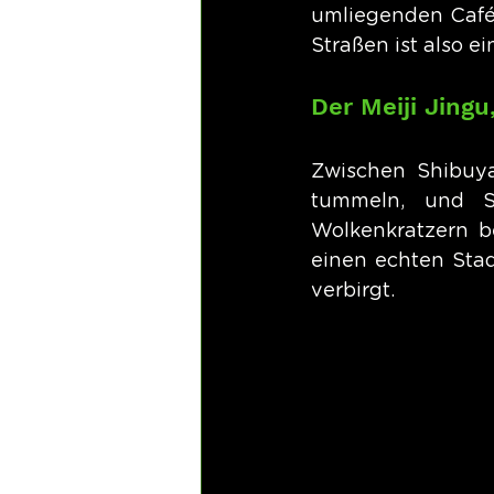
umliegenden Cafés
Straßen ist also e
Der Meiji Jing
Zwischen Shibuya
tummeln, und Sh
Wolkenkratzern be
einen echten Stadt
verbirgt.