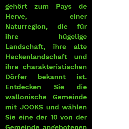
gehört zum Pays de 
Herve, einer 
Naturregion, die für 
ihre hügelige 
Landschaft, ihre alte 
Heckenlandschaft und 
ihre charakteristischen 
Dörfer bekannt ist. 
Entdecken Sie die 
wallonische Gemeinde 
mit JOOKS und wählen 
Sie eine der 10 von der 
Gemeinde angebotenen 