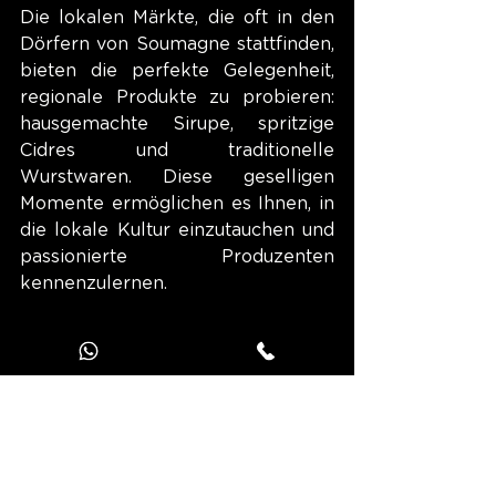
Die lokalen Märkte, die oft in den 
Dörfern von Soumagne stattfinden, 
bieten die perfekte Gelegenheit, 
regionale Produkte zu probieren: 
hausgemachte Sirupe, spritzige 
Cidres und traditionelle 
Wurstwaren. Diese geselligen 
Momente ermöglichen es Ihnen, in 
die lokale Kultur einzutauchen und 
passionierte Produzenten 
kennenzulernen.
Für Liebhaber von Outdoor-
Sportarten ist Soumagne ein 
außergewöhnlicher Spielplatz. Ob 
Sie nun Läufer, Radfahrer oder 
einfach nur Wanderer sind, die 
markierten Routen durch die 