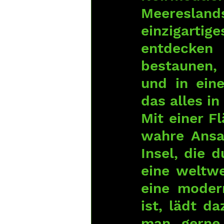
Meereslands
einzigartig
entdecken
bestaunen,
und in ein
das alles i
Mit einer F
wahre Ansa
Insel, die 
eine weltwe
eine moder
ist, lädt da
man gerne 