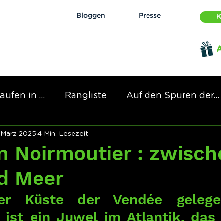
Bloggen
Presse
K
aufen in ...
Rangliste
Auf den Spuren der...
 März 2025
4 Min. Lesezeit
n Noirmoutier : zwisch
d Meer
er Küste der Vendée gelegen
 ist ein Juwel im Atlantik, das 