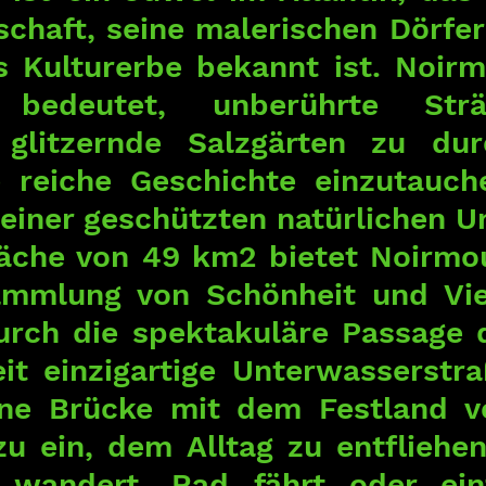
chaft, seine malerischen Dörfer 
es Kulturerbe bekannt ist. Noirm
 bedeutet, unberührte Str
 glitzernde Salzgärten zu dur
e reiche Geschichte einzutauch
n einer geschützten natürlichen 
läche von 49 km2 bietet Noirmout
mmlung von Schönheit und Vielf
durch die spektakuläre Passage d
it einzigartige Unterwasserstra
ne Brücke mit dem Festland v
zu ein, dem Alltag zu entfliehen
wandert, Rad fährt oder einf