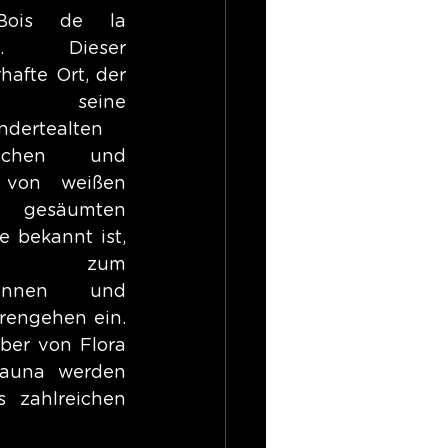
Bois de la 
se. Dieser 
hafte Ort, der 
 seine 
ndertealten 
eichen und 
 von weißen 
n gesäumten 
e bekannt ist, 
dt zum 
pannen und 
rengehen ein. 
ber von Flora 
auna werden 
 zahlreichen 