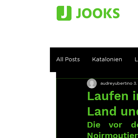
All Posts
Katalonien
L
audreyubertino
3.
Laufen i
Land un
Die vor d
Noirmoutier