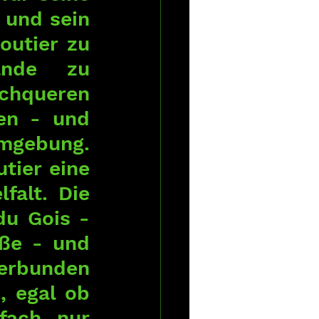
und sein 
outier zu 
ände zu 
chqueren 
en - und 
Umgebung. 
ier eine 
alt. Die 
u Gois - 
ße - und 
erbunden 
, egal ob 
ach nur 