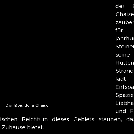
der 
Chai
zauber
für
jahrhu
Stein
seine
Hütte
Stränd
lä
Ents
Spazie
Liebha
Der Bois de la Chaise
und F
ischen Reichtum dieses Gebiets staunen, das
 Zuhause bietet.