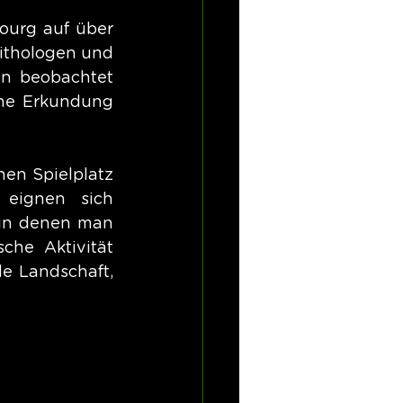
ourg auf über 
nithologen und 
n beobachtet 
he Erkundung 
en Spielplatz 
eignen sich 
in denen man 
he Aktivität 
e Landschaft, 