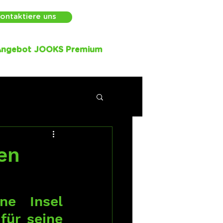
ontaktiere uns
Angebot JOOKS Premium
en
e Insel 
für seine 