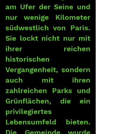
am Ufer der Seine und 
nur wenige Kilometer 
südwestlich von Paris. 
Sie lockt nicht nur mit 
ihrer reichen 
historischen 
Vergangenheit, sondern 
auch mit ihren 
zahlreichen Parks und 
Grünflächen, die ein 
privilegiertes 
Lebensumfeld bieten. 
Die Gemeinde wurde 