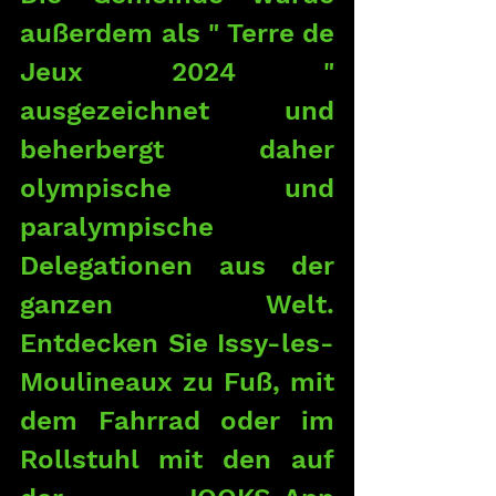
außerdem als " Terre de 
Jeux 2024 " 
ausgezeichnet und 
beherbergt daher 
olympische und 
paralympische 
Delegationen aus der 
ganzen Welt. 
Entdecken Sie Issy-les-
Moulineaux zu Fuß, mit 
dem Fahrrad oder im 
Rollstuhl mit den auf 