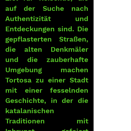
auf der Suche nach 
Authentizität und 
Entdeckungen sind. Die 
gepflasterten Straßen, 
die alten Denkmäler 
und die zauberhafte 
Umgebung machen 
Tortosa zu einer Stadt 
mit einer fesselnden 
Geschichte, in der die 
katalanischen 
Traditionen mit 