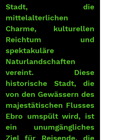
Stadt, die 
mittelalterlichen 
Charme, kulturellen 
Reichtum und 
spektakuläre 
Naturlandschaften 
vereint. Diese 
historische Stadt, die 
von den Gewässern des 
majestätischen Flusses 
Ebro umspült wird, ist 
ein unumgängliches 
Ziel für Reisende, die 