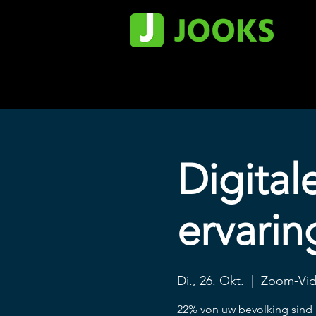
Digital
ervarin
Di., 26. Okt.
  |  
Zoom-Vid
22% von uw bevolking sind 