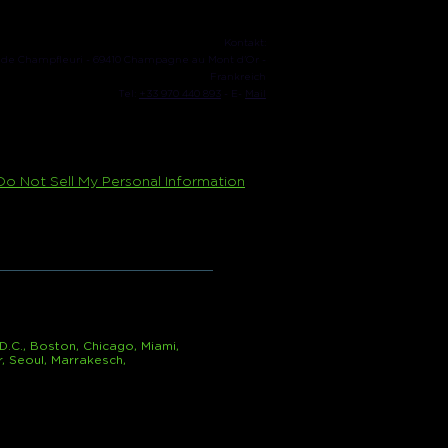
Kontakt:
 de Champfleuri - 69410 Champagne au Mont d'Or -
Frankreich
Tel:
+33 970 440 893
- E-
Mail
Do Not Sell My Personal Information
D.C., Boston, Chicago, Miami,
, Seoul, Marrakesch,