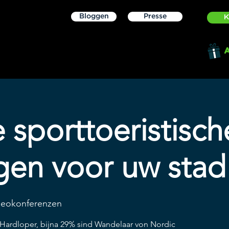
Bloggen
Presse
K
e sporttoeristisch
gen voor uw stad
eokonferenzen
Hardloper, bijna 29% sind Wandelaar von Nordic