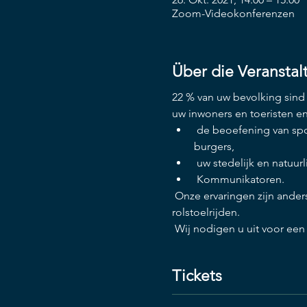
Zoom-Videokonferenzen
Über die Veranstal
22 % van uw bevolking sind 
uw inwoners en toeristen en
 de beoefening van sport te ontwikkelen en deze deel te laten uitmaken van het dagelijks leven van al uw 
burgers, 
 uw stedelijk en natuur
 Kommunikatoren.  
 Onze ervaringen zijn anders: ze Combineren Toerisme met sportive activiteiten zoals hardlopen, wandelen, fietsen of 
rolstoelrijden.   
 Wij nodigen u uit voor een
Tickets