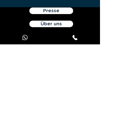
Presse
Über uns
Nutzungsbedingungen
Persönliche Daten
Kontaktiere uns
Angebot JOOKS Premium
Kontakt:
1 avenue de Champfleuri - 69410 Champagne au Mont d'Or -
Frankreich
Tel:
+33 970 440 893
- E-
Mail