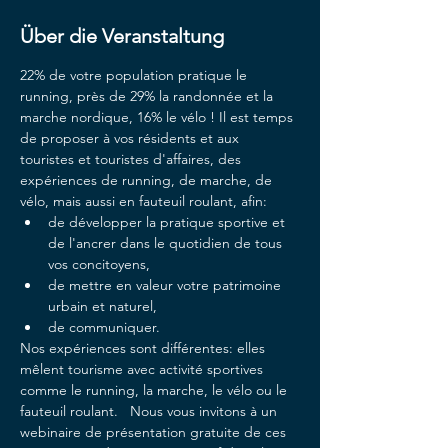
Über die Veranstaltung
22% de votre population pratique le 
running, près de 29% la randonnée et la 
marche nordique, 16% le vélo ! Il est temps 
de proposer à vos résidents et aux 
touristes et touristes d'affaires, des 
expériences de running, de marche, de 
vélo, mais aussi en fauteuil roulant, afin:
de développer la pratique sportive et 
de l'ancrer dans le quotidien de tous 
vos concitoyens, 
de mettre en valeur votre patrimoine 
urbain et naturel, 
de communiquer.  
Nos expériences sont différentes: elles 
mêlent tourisme avec activité sportives 
comme le running, la marche, le vélo ou le 
fauteuil roulant.   Nous vous invitons à un 
webinaire de présentation gratuite de ces 