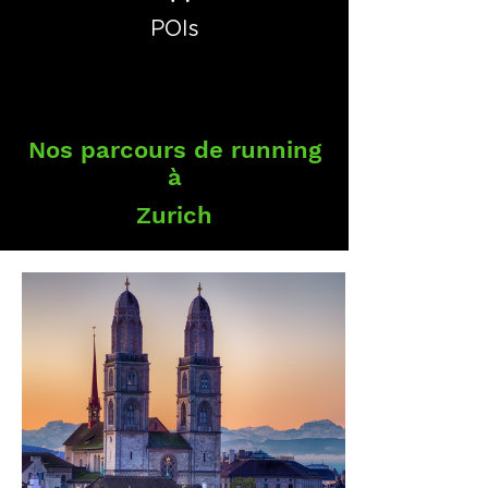
POIs
Nos parcours de running
à
Zurich