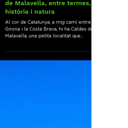
audreyubertino
Dec 4, 2024
3 min de lectura
Descobrir Catalunya: Caldes
de Malavella, entre termes,
història i natura
Al cor de Catalunya, a mig camí entre
Girona i la Costa Brava, hi ha Caldes de
Malavella, una petita localitat que
sembla suspesa entre...