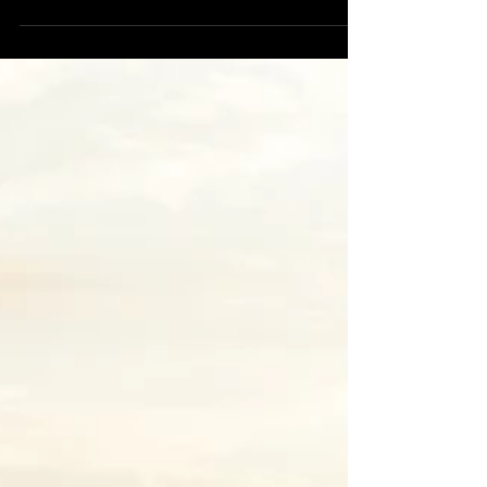
audreyubertino
Nov 27, 2024
4 min de lectura
Descobrir Catalunya: Girona,
la ciutat dels quatre rius
Coneguda pel seu ric passat històric i el
seu patrimoni arquitectònic
excepcional, Girona sedueix tots els
visitants per la diversitat...