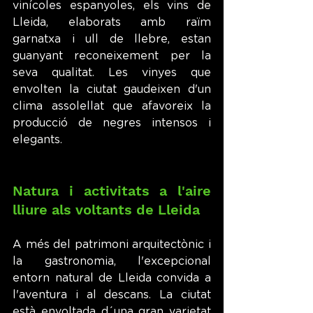
vinícoles espanyoles, els vins de 
Lleida, elaborats amb raïm 
garnatxa i ull de llebre, estan 
guanyant reconeixement per la 
seva qualitat. Les vinyes que 
envolten la ciutat gaudeixen d'un 
clima assolellat que afavoreix la 
producció de negres intensos i 
elegants.
Natura i activitats a l'aire 
lliure als voltants de Lleida
A més del patrimoni arquitectònic i 
la gastronomia, l'excepcional 
entorn natural de Lleida convida a 
l'aventura i al descans. La ciutat 
està envoltada d´una gran varietat 