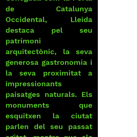
de Catalunya 
Occidental, Lleida 
destaca pel seu 
patrimoni 
arquitectònic, la seva 
generosa gastronomia i 
la seva proximitat a 
impressionants 
paisatges naturals. Els 
monuments que 
esquitxen la ciutat 
parlen del seu passat 