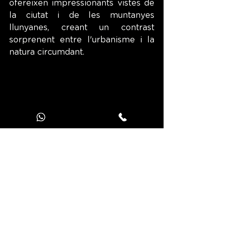
ofereixen impressionants vistes de 
la ciutat i de les muntanyes 
llunyanes, creant un contrast 
sorprenent entre l'urbanisme i la 
natura circumdant.
Panoràmica del riu Noguera a la Serra del 
Montsec
Per als que vulguin explorar més a 
fons, els voltants de Lleida també 
ofereixen una sèrie de parcs i 
reserves naturals que mereixen 
una visita. Als amants del 