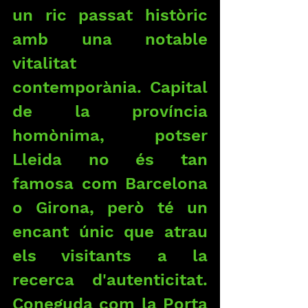
un ric passat històric 
amb una notable 
vitalitat 
contemporània. Capital 
de la província 
homònima, potser 
Lleida no és tan 
famosa com Barcelona 
o Girona, però té un 
encant únic que atrau 
els visitants a la 
recerca d'autenticitat. 
Coneguda com la Porta 