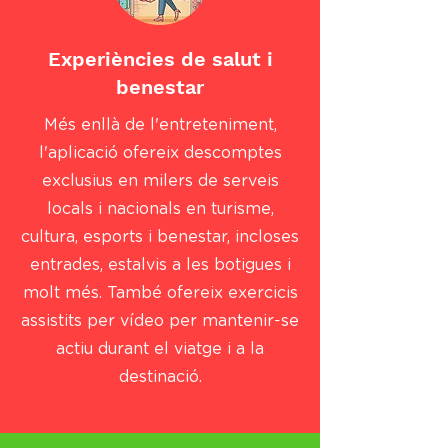
Experiències de salut i
benestar
Més enllà de l'entreteniment,
l'aplicació ofereix descomptes
exclusius en milers de serveis
locals i nacionals en turisme,
cultura, esports i benestar, incloses
entrades, estalvis a les botigues i
molt més. També ofereix exercicis
assistits per vídeo per mantenir-se
actiu durant el viatge i a la
destinació.