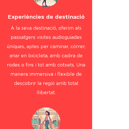
Experiències de destinació
A la seva destinació, oferim als
passatgers visites audioguiades
úniques, aptes per caminar, córrer,
anar en bicicleta, amb cadira de
rodes o fins i tot amb cotxets. Una
manera immersiva i flexible de
descobrir la regió amb total
llibertat.