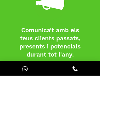
Comunica't amb els
teus clients passats,
presents i potencials
durant tot l'any.