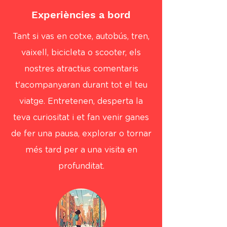
Experiències a bord
Tant si vas en cotxe, autobús, tren,
vaixell, bicicleta o scooter, els
nostres atractius comentaris
t'acompanyaran durant tot el teu
viatge. Entretenen, desperta la
teva curiositat i et fan venir ganes
de fer una pausa, explorar o tornar
més tard per a una visita en
profunditat.