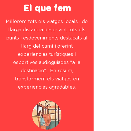
El que fem
Millorem tots els viatges locals i de
llarga distància descrivint tots els
punts i esdeveniments destacats al
llarg del camí i oferint
experiències turístiques i
esportives audioguiades "a la
destinació". En resum,
transformem els viatges en
experiències agradables.