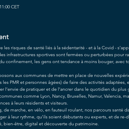
 11:00 CET
ent
les risques de santé liés à la sédentarité - et à la Covid - s’appel
es infrastructures sportives sont fermées ou perturbées pour rai
 confinement, les gens ont tendance à moins bouger, avec tou
posons aux communes de mettre en place de nouvelles expérie
 les PMR et personnes âgées) de faire des activités adaptées, e
er l’envie de pratiquer et de l’ancrer dans le quotidien du plu
communes comme Lyon, Nancy, Bruxelles, Namur, Valencia, mais 
es à leurs résidents et visiteurs.
, de marche, en vélo, en fauteuil roulant, nos parcours santé
r à leur rythme, qu’ils soient débutants ou experts, et de re-
é, bien-être, digital et découverte du patrimoine.