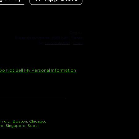
Contact:
13 quai du commerce - 6909 Lyon - France
Tel:
+33 970 440 893
-
Email
Do Not Sell My Personal Information
n d.c., Boston, Chicago,
yo, Singapore, Seoul,