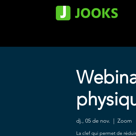
Webinai
physiq
dj., 05 de nov.
  |  
Zoom
La clef qui permet de réduire