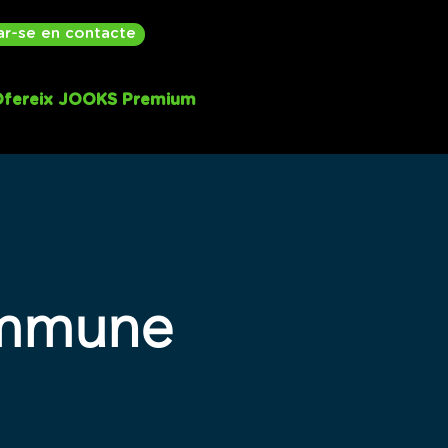
ar-se en contacte
fereix JOOKS Premium
ommune