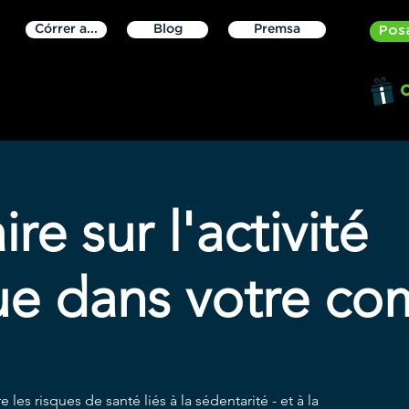
Córrer a...
Blog
Premsa
Pos
O
re sur l'activité
ue dans votre c
 les risques de santé liés à la sédentarité - et à la