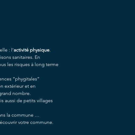
le : l’
activité physique
.
sons sanitaires. En 
s les risques à long terme 
nces “phygitales” 
n extérieur et en 
s grand nombre.
aussi de petits villages 
 dans la commune … 
découvrir votre commune. 