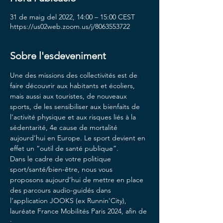
31 de maig del 2022, 14:00 – 15:00 CEST
https://us02web.zoom.us/j/8063553722
Sobre l'esdeveniment
Une des missions des collectivités est de 
faire découvrir aux habitants et écoliers, 
mais aussi aux touristes, de nouveaux 
sports, de les sensibiliser aux bienfaits de 
l’activité physique et aux risques liés à la 
sédentarité, 4e cause de mortalité 
aujourd’hui en Europe. Le sport devient en 
effet un “outil de santé publique”.
Dans le cadre de votre politique 
sport/santé/bien-être, nous vous 
proposons aujourd’hui de mettre en place 
des parcours audio-guidés dans 
l’application JOOKS (ex Runnin'City), 
lauréate France Mobilités Paris 2024, afin de 
: