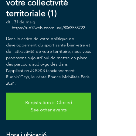
votre collectivité
territoriale (1)
dt., 31 de maig
  |  
https://us02web.zoom.us/j/8063553722
Dans le cadre de votre politique de
développement du sport santé bien-être et
de l'attractivité de votre territoire, nous vous
proposons aujourd’hui de mettre en place
des parcours audio-guidés dans
l’application JOOKS (anciennement
Runnin’City), lauréate France Mobilités Paris
2024.
Registration is Closed
See other events
Hora i ubicació