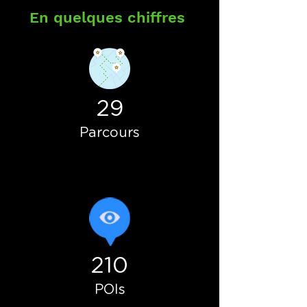
En quelques chiffres
29
Parcours
210
POIs