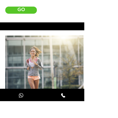
GO
El Raval #1