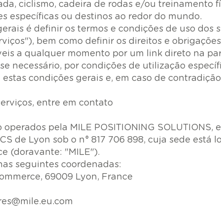
ada, ciclismo, cadeira de rodas e/ou treinamento fí
es específicas ou destinos ao redor do mundo.
erais é definir os termos e condições de uso dos s
rviços"), bem como definir os direitos e obrigaçõe
veis a qualquer momento por um link direto na part
 necessário, por condições de utilização especí
stas condições gerais e, em caso de contradição
serviços, entre em contato
são operados pela MILE POSITIONING SOLUTIONS, 
RCS de Lyon sob o n° 817 706 898, cuja sede está l
e (doravante: "MILE").
nas seguintes coordenadas:
 commerce, 69009 Lyon, France
res@mile.eu.com