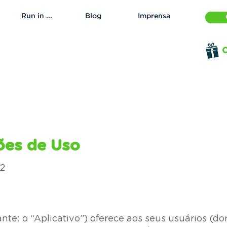
Run in ...
Blog
Imprensa
O
ões de Uso
22
te: o “Aplicativo”) oferece aos seus usuários (do