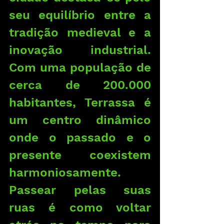
seu equilíbrio entre a 
tradição medieval e a 
inovação industrial. 
Com uma população de 
cerca de 200.000 
habitantes, Terrassa é 
um centro dinâmico 
onde o passado e o 
presente coexistem 
harmoniosamente. 
Passear pelas suas 
ruas é como voltar 