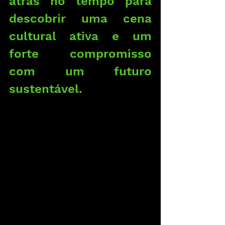
atrás no tempo para 
descobrir uma cena 
cultural ativa e um 
forte compromisso 
com um futuro 
sustentável.