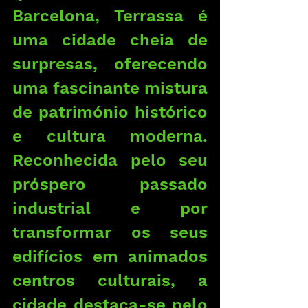
Barcelona, Terrassa é 
uma cidade cheia de 
surpresas, oferecendo 
uma fascinante mistura 
de património histórico 
e cultura moderna. 
Reconhecida pelo seu 
próspero passado 
industrial e por 
transformar os seus 
edifícios em animados 
centros culturais, a 
cidade destaca-se pelo 