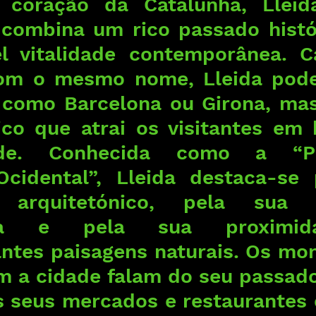
 coração da Catalunha, Lleid
 combina um rico passado histó
l vitalidade contemporânea. Ca
com o mesmo nome, Lleida pode
 como Barcelona ou Girona, ma
co que atrai os visitantes em 
dade. Conhecida como a “P
Ocidental”, Lleida destaca-se 
o arquitetónico, pela sua g
mia e pela sua proximid
ntes paisagens naturais. Os mo
 a cidade falam do seu passado 
 seus mercados e restaurantes 