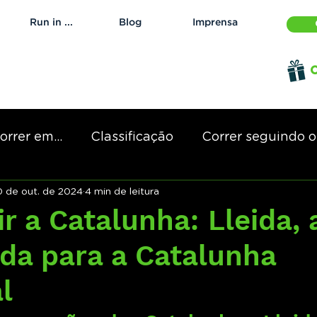
Run in ...
Blog
Imprensa
O
orrer em...
Classificação
Correr seguindo os
 de out. de 2024
4 min de leitura
r a Catalunha: Lleida, 
da para a Catalunha
l