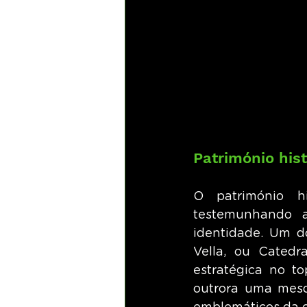
Património hist
O património h
testemunhando a
identidade. Um d
Vella, ou Catedr
estratégica no to
outrora uma mes