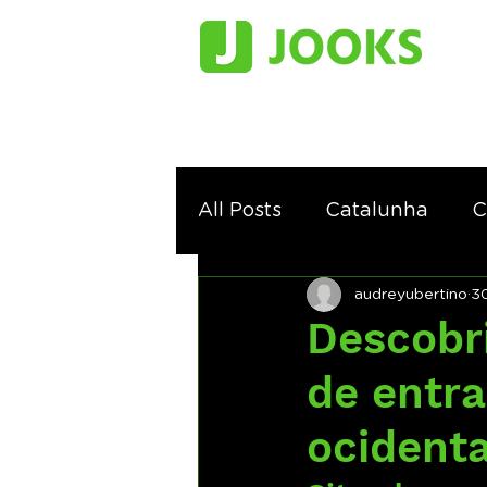
All Posts
Catalunha
C
audreyubertino
30
Descobri
de entra
ocidenta