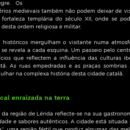
re. Os 
rios medievais também não podem deixar de visi
ortaleza templária do século XII, onde se pode
 desta ordem religiosa e militar.
s históricos mergulham o visitante numa atmosf
 se revela a cada esquina. Um passeio pelo centro
ícios que reflectem a influência das culturas ibé
tã. As ruas empedradas e as praças sombrias s
ulhar na complexa história desta cidade catalã.
cal enraizada na terra
 da região de Lérida reflecte-se na sua gastronom
dade e sabores autênticos. A cidade está situada 
a”, uma região fértil que produz algumas das melh