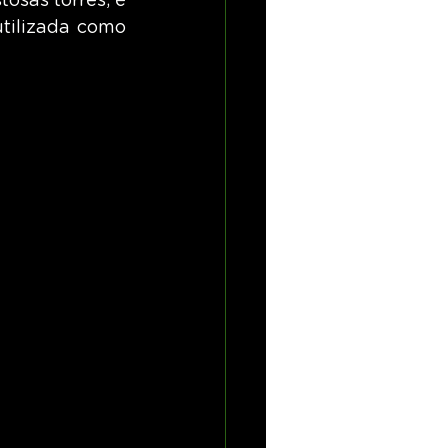
sas torres, é 
tilizada como 