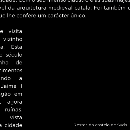
dade. Com o seu imenso claustro e as suas majesto
l da arquitetura medieval catalã. Foi também u
que lhe confere um carácter único.
 visita 
vizinho 
. Esta 
o século 
nha de 
mentos 
uindo a 
Jaime I 
gão em 
, agora 
ruínas, 
vista 
Restos do castelo de Suda
a cidade 