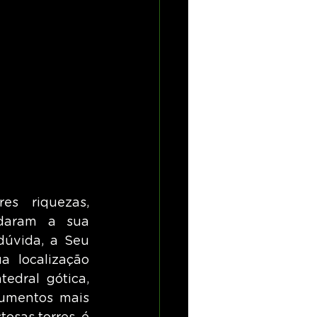
s riquezas, 
daram a sua 
úvida, a Seu 
 localização 
edral gótica, 
mentos mais 