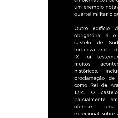
emblemáticos da ci
um exemplo notáve
quartel militar, o 
Outro edifício de
obrigatória é o 
castelo de Suda
fortaleza árabe d
IX foi testemu
muitos aconteci
históricos, incl
proclamação de 
como Rei de Ara
1214. O castelo
parcialmente em 
oferece uma 
excecional sobre 