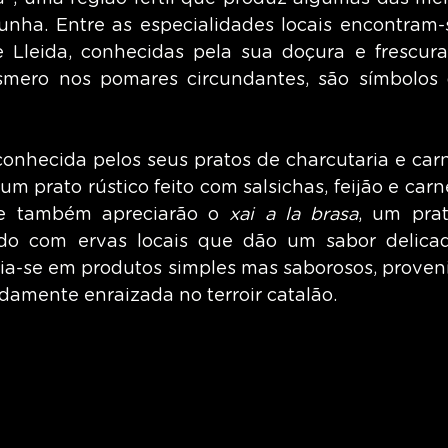
nha. Entre as especialidades locais encontram-
Lleida, conhecidas pela sua doçura e frescura. 
smero nos pomares circundantes, são símbolos d
onhecida pelos seus pratos de charcutaria e carne
um prato rústico feito com salsichas, feijão e carn
e também apreciarão o 
xai a la brasa
, um prat
do com ervas locais que dão um sabor delicad
eia-se em produtos simples mas saborosos, proven
damente enraizada no terroir catalão.