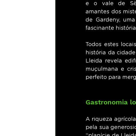
e o vale de Sèg
amantes dos misté
de Gardeny, uma f
fascinante história
Todos estes locai
história da cidade
Lleida revela edif
muçulmana e cris
perfeito para merg
Gastronomia lo
A riqueza agrícola
pela sua generosi
“planície de Lleid