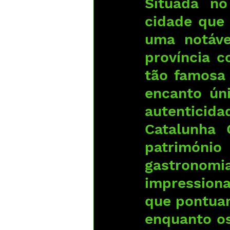
Situada no
cidade que
uma notáve
província 
tão famosa
encanto úni
autentici
Catalunha 
patrimóni
gastrono
impressiona
que pontuam
enquanto os