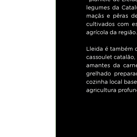
legumes da Catalu
maçãs e pêras de 
cultivados com e
agrícola da região.
Lleida é também c
cassoulet catalão, 
amantes da carn
grelhado prepara
cozinha local bas
agricultura profun