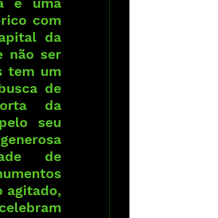
a é uma 
rico com 
pital da 
 não ser 
s tem um 
busca de 
orta da 
pelo seu 
enerosa 
ade de 
numentos 
agitado, 
celebram 