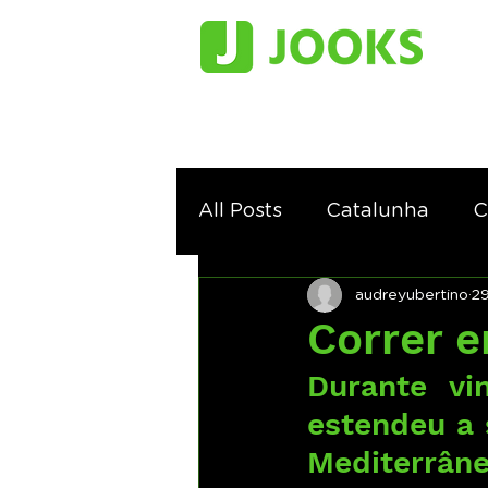
All Posts
Catalunha
C
audreyubertino
29
Correr 
Durante vin
estendeu a s
Mediterrân