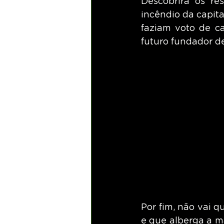
Descobrirá os re
incêndio da capita
faziam voto de ca
futuro fundador d
Por fim, não vai q
e que alberga a m