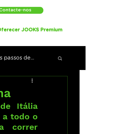
Contacte-nos
ferecer JOOKS Premium
 passos de...
na
e Itália 
 a todo o 
 correr 