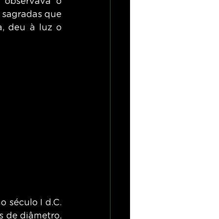
 observava o 
 sagradas que 
, deu à luz o 
 século I d.C. 
 de diâmetro, 