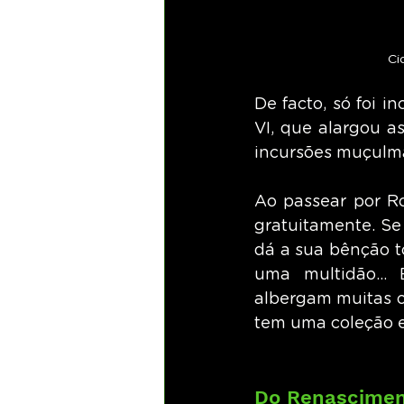
Ci
De facto, só foi 
VI, que alargou a
incursões muçulm
Ao passear por Ro
gratuitamente. Se
dá a sua bênção t
uma multidão...
albergam muitas ob
tem uma coleção e
Do Renasciment