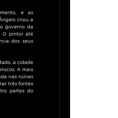
mento, e as 
ngelo criou a 
do governo da 
 O pintor até 
cia dos seus 
ado, a cidade 
iscos. A mais 
da nas ruínas 
r três fontes 
ro partes do 