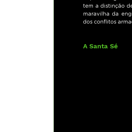
tem a distinção d
maravilha da enge
dos conflitos arma
A Santa Sé