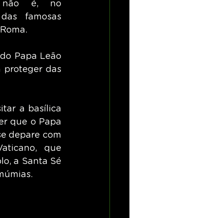
 não é, no 
das famosas 
 Roma.
 do Papa Leão 
 proteger das 
ar a basílica 
er que o Papa 
se depare com 
ticano, que 
o, a Santa Sé 
 múmias.