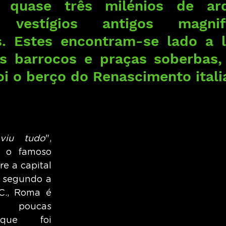
 quase três milénios de arqu
á vestígios antigos magnifi
s. Estes encontram-se lado a 
 barrocos e praças soberbas,
i o berço do Renascimento itali
viu tudo
", 
 o famoso 
e a capital 
, segundo a 
C., Roma é 
oucas 
que foi 