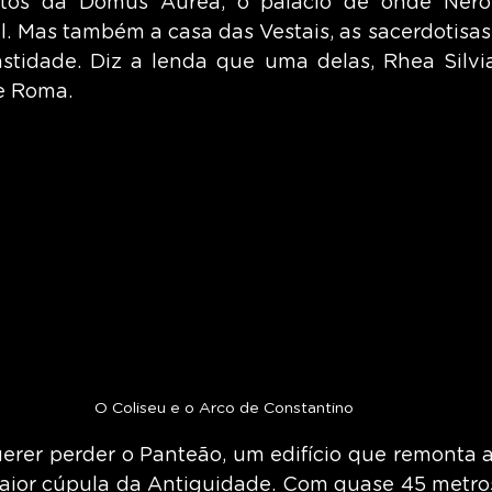
stos da Domus Aurea, o palácio de onde Nero
l. Mas também a casa das Vestais, as sacerdotisas
stidade. Diz a lenda que uma delas, Rhea Silvia
e Roma.
O Coliseu e o Arco de Constantino
uerer perder o Panteão, um edifício que remonta ao
aior cúpula da Antiguidade. Com quase 45 metros