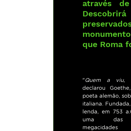
através de
Descobrir
preservado
monumentos
que Roma fo
"
Quem a viu, 
declarou Goethe,
poeta alemão, sobr
italiana. Fundada
lenda, em 753 a.
uma das p
megacidades 