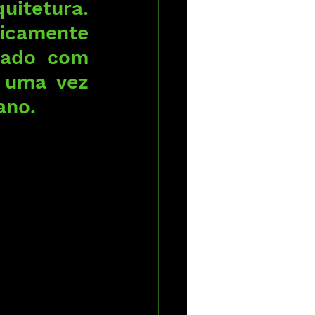
itetura. 
camente 
lado com 
 uma vez 
ano.