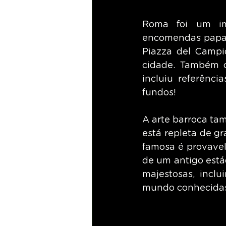
Roma foi um imp
encomendas papais
Piazza del Campid
cidade. Também cr
incluiu referênci
fundos!
A arte barroca ta
está repleta de gr
famosa é provavel
de um antigo estád
majestosas, inclu
mundo conhecidas 