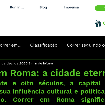
Run in ...
Blog
Imprensa
O
orrer em...
Classificação
Correr seguindo os
 de dez. de 2025
3 min de leitura
em Roma: a cidade eter
te e oito séculos, a capital d
ua influência cultural e política
eo. Correr em Roma significa