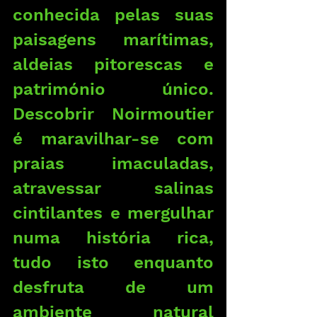
conhecida pelas suas 
paisagens marítimas, 
aldeias pitorescas e 
património único. 
Descobrir Noirmoutier 
é maravilhar-se com 
praias imaculadas, 
atravessar salinas 
cintilantes e mergulhar 
numa história rica, 
tudo isto enquanto 
desfruta de um 
ambiente natural 