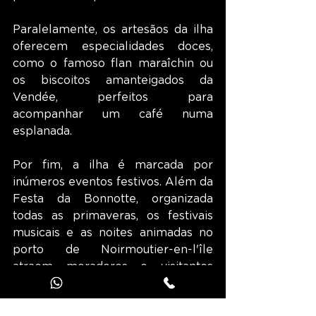
Paralelamente, os artesãos da ilha 
oferecem especialidades doces, 
como o famoso flan maraîchin ou 
os biscoitos amanteigados da 
Vendée, perfeitos para 
acompanhar um café numa 
esplanada.
Por fim, a ilha é marcada por 
inúmeros eventos festivos. Além da 
Festa da Bonnotte, organizada 
todas as primaveras, os festivais 
musicais e as noites animadas no 
porto de Noirmoutier-en-l'île 
atraem moradores e visitantes 
durante o verão. As tradicionais 
regatas, que animam as águas ao 