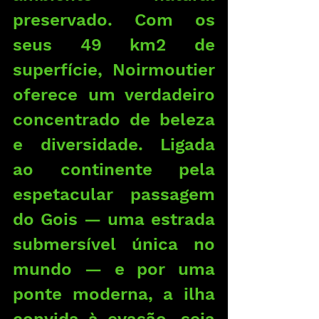
preservado. Com os 
seus 49 km2 de 
superfície, Noirmoutier 
oferece um verdadeiro 
concentrado de beleza 
e diversidade. Ligada 
ao continente pela 
espetacular passagem 
do Gois — uma estrada 
submersível única no 
mundo — e por uma 
ponte moderna, a ilha 