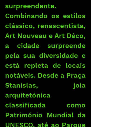
surpreendente. 
Combinando os estilos 
clássico, renascentista, 
Art Nouveau e Art Déco, 
a cidade surpreende 
pela sua diversidade e 
está repleta de locais 
notáveis. Desde a Praça 
Stanislas, joia 
arquitetónica 
classificada como 
Património Mundial da 
UNESCO, até ao Parque 