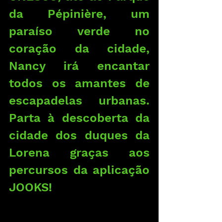
da Pépinière, um 
paraíso verde no 
coração da cidade, 
Nancy irá encantar 
todos os amantes de 
escapadelas urbanas. 
Parta à descoberta da 
cidade dos duques da 
Lorena graças aos 
percursos da aplicação 
JOOKS!