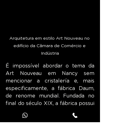
Arquitetura em estilo Art Nouveau no 
edifício da Câmara de Comércio e 
Indústria
É impossível abordar o tema da 
Art Nouveau em Nancy sem 
mencionar a cristalería e, mais 
especificamente, a fábrica Daum, 
de renome mundial. Fundada no 
final do século XIX, a fábrica possui 
uma coleção de mais de 600 peças 
e colaborou com os maiores 
artistas e designers para criar 
peças excecionais. Muitas obras da 