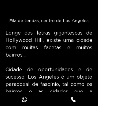
Fila de tendas, centro de Los Angeles
Longe das letras gigantescas de 
Hollywood Hill, existe uma cidade 
com muitas facetas e muitos 
bairros....
Cidade de oportunidades e de 
sucesso, Los Angeles é um objeto 
paradoxal de fascínio, tal como os 
bairros e as cidades que a 
compõem. A baixa de Los Angeles, 
centro histórico e financeiro da 
cidade, está repleta de arranha-
céus, galerias de arte e centros 
comerciais, mas também alberga a 
maior comunidade de sem-abrigo 