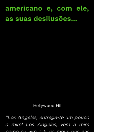
americano e, com ele, 
as suas desilusões...
Hollywood Hill
"Los Angeles, entrega-te um pouco 
a mim! Los Angeles, vem a mim 
como eu vim a ti, os meus pés nas 