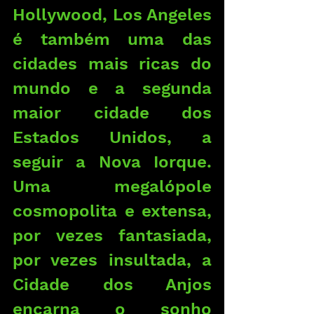
Hollywood, Los Angeles 
é também uma das 
cidades mais ricas do 
mundo e a segunda 
maior cidade dos 
Estados Unidos, a 
seguir a Nova Iorque. 
Uma megalópole 
cosmopolita e extensa, 
por vezes fantasiada, 
por vezes insultada, a 
Cidade dos Anjos 
encarna o sonho 