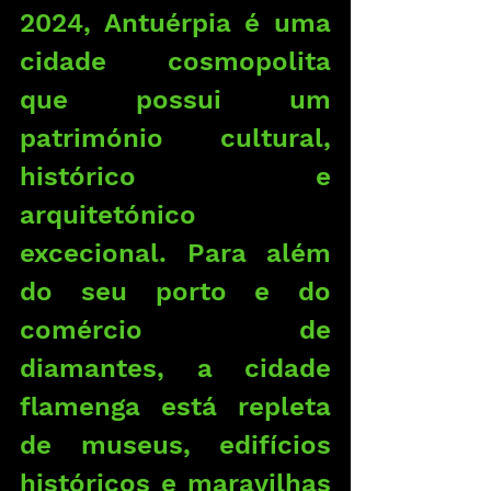
2024, Antuérpia é uma 
cidade cosmopolita 
que possui um 
património cultural, 
histórico e 
arquitetónico 
excecional. Para além 
do seu porto e do 
comércio de 
diamantes, a cidade 
flamenga está repleta 
de museus, edifícios 
históricos e maravilhas 