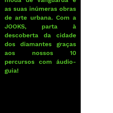
moda de vanguarda e 
as suas inúmeras obras 
de arte urbana. Com a 
JOOKS, parta à 
descoberta da cidade 
dos diamantes graças 
aos nossos 10 
percursos com áudio-
guia!