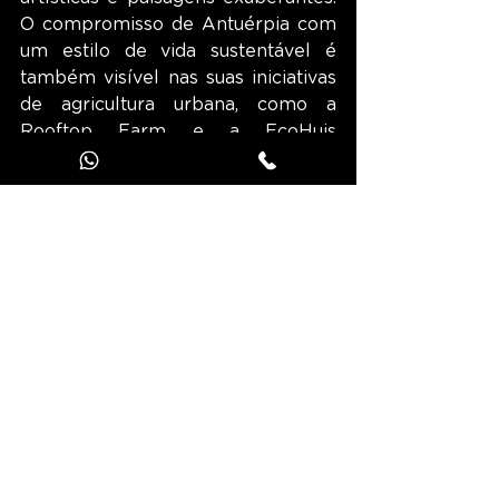
O compromisso de Antuérpia com 
um estilo de vida sustentável é 
também visível nas suas iniciativas 
de agricultura urbana, como a 
Rooftop Farm e a EcoHuis 
Antwerpen, que apresentam 
abordagens inovadoras para 
combinar a vida urbana com a 
natureza. Estas ilhas de verde no 
coração da cidade oferecem um 
descanso bem-vindo após a 
agitação urbana de Antuérpia.