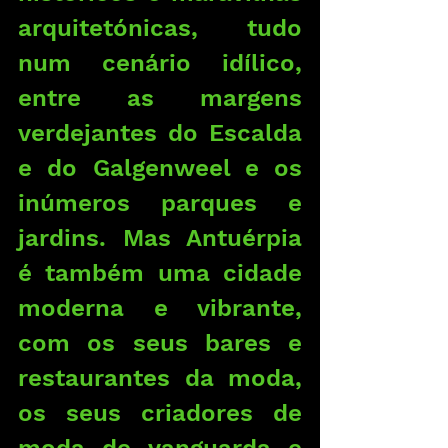
arquitetónicas, tudo 
num cenário idílico, 
entre as margens 
verdejantes do Escalda 
e do Galgenweel e os 
inúmeros parques e 
jardins. Mas Antuérpia 
é também uma cidade 
moderna e vibrante, 
com os seus bares e 
restaurantes da moda, 
os seus criadores de 