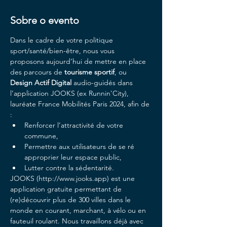
Sobre o evento
Dans le cadre de votre politique 
sport/santé/bien-être, nous vous 
proposons aujourd’hui de mettre en place 
des parcours de 
tourisme sportif
, ou 
Design Actif Digital 
audio-guidés dans 
l’application JOOKS (ex Runnin'City), 
lauréate France Mobilités Paris 2024, afin de 
:
Renforcer l’attractivité de votre 
commune,
Permettre aux utilisateurs de se ré 
approprier leur espace public,
Lutter contre la sédentarité.
JOOKS (http://www.jooks.app) est une 
application gratuite permettant de 
(re)découvrir plus de 300 villes dans le 
monde en courant, marchant, à vélo ou en 
fauteuil roulant. Nous travaillons déjà avec 