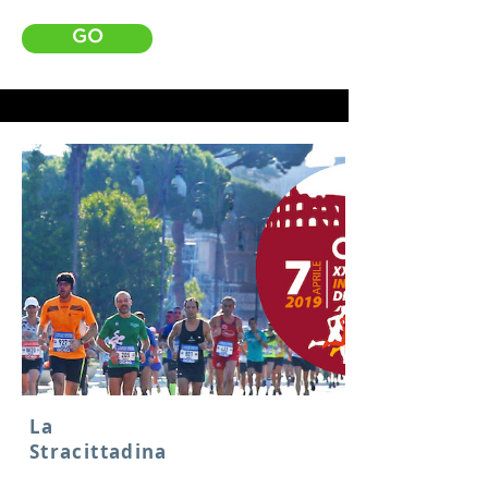
GO
La
Stracittadina