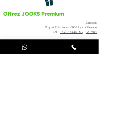
Offrez JOOKS Premium
Contact:
41 quai Fulchiron - 6905 Lyon - France
Tél. :
+33 970 440 893
-
Courriel
Paris, Berlin, Londres, Bruxelles, Luxembourg,
Amsterdam, Genève, Lisbone, Lyon, Tel Aviv,
New York City, Washington DC, Boston,
Chicago, Miami, Atlanta, Dallas, Houston,
Montreal, Québec, Toronto, Vancouver, Rio de
Janeiro, La Havane, Sydney, Tokyo, Singapour,
Séoul, Marrakech, Le Cap, Buenos Aires.
Voir la